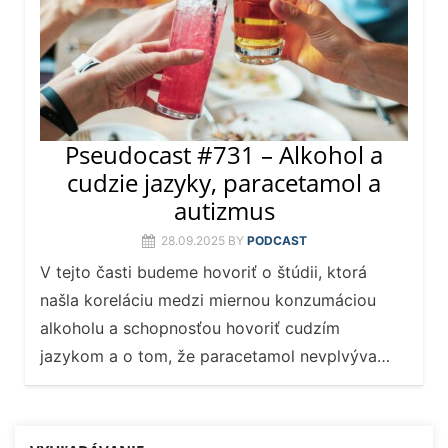
Pseudocast #731 – Alkohol a
cudzie jazyky, paracetamol a
autizmus
28.09.2025
BY
PODCAST
V tejto časti budeme hovoriť o štúdii, ktorá
našla koreláciu medzi miernou konzumáciou
alkoholu a schopnosťou hovoriť cudzím
jazykom a o tom, že paracetamol nevplvýva…