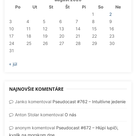
Po
Ut
St
Št
Pi
So
Ne
1
2
3
4
5
6
7
8
9
10
11
12
13
14
15
16
17
18
19
20
21
22
23
24
25
26
27
28
29
30
31
« júl
NAJNOVŠIE KOMENTÁRE
Janko
komentoval
Pseudocast #762 – Intuitívne jedenie
Anton Stolar
komentoval
O nás
anonym
komentoval
Pseudocast #672 – Hlúpi lupiči,
kyslík na morskom dne