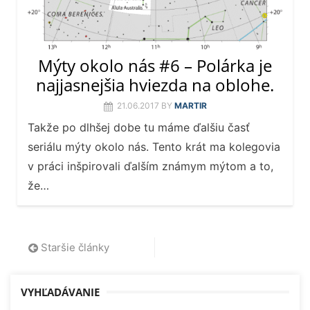
Mýty okolo nás #6 – Polárka je
najjasnejšia hviezda na oblohe.
21.06.2017
BY
MARTIR
Takže po dlhšej dobe tu máme ďalšiu časť
seriálu mýty okolo nás. Tento krát ma kolegovia
v práci inšpirovali ďalším známym mýtom a to,
že…
Navigácia
Staršie články
v
VYHĽADÁVANIE
článkoch