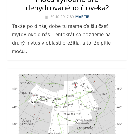
dehydrovaného človeka?
20.10.2017
BY
MARTIR
Takže po dlhšej dobe tu máme ďalšiu časť
mýtov okolo nás. Tentokrát sa pozrieme na
druhý mýtus v oblasti prežitia, a to, že pitie
moču…