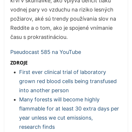
krvi v skúmavke, ako vplýva deficit tlaku
vodnej pary vo vzduchu na riziko lesných
požiarov, aké sú trendy používania slov na
Reddite a o tom, ako je spojené vnímanie
času s prokrastináciou.
Pseudocast 585 na YouTube
ZDROJE
First ever clinical trial of laboratory
grown red blood cells being transfused
into another person
Many forests will become highly
flammable for at least 30 extra days per
year unless we cut emissions,
research finds