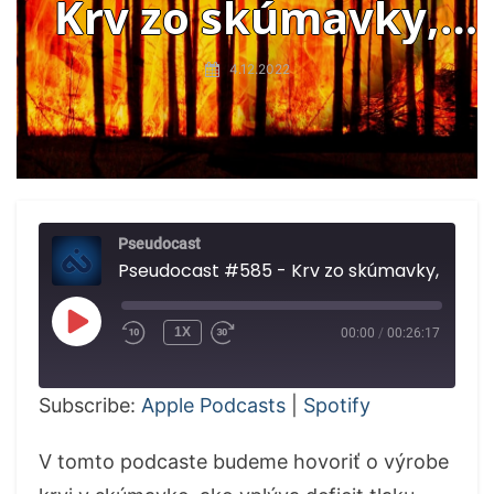
Krv zo skúmavky,
prognózy lesných
4.12.2022
požiarov, trendy
používania slov,
vnímanie času a
Pseudocast
prokrastinácia
Pseudocast #585 - Krv zo skúmavky, prognózy lesných požiarov, trendy používania slov, vnímanie času a p
PLAY
1X
00:00
/
00:26:17
EPISODE
Subscribe:
Apple Podcasts
|
Spotify
V tomto podcaste budeme hovoriť o výrobe