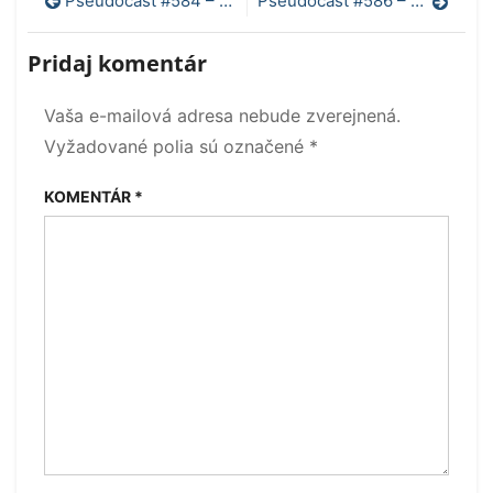
Navigácia
Pseudocast #584 – Artemis I, zvláštne následky Covidu, kulinárska história, krátke správy
Pseudocast #586 – Suchý vs. mokrý chlad, súmrak programátorov, obyvatelia úmyvadlových odpadov
v
Pridaj komentár
článku
Vaša e-mailová adresa nebude zverejnená.
Vyžadované polia sú označené
*
KOMENTÁR
*