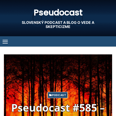
Skip
Pseudocast
to
content
SLOVENSKÝ PODCAST A BLOG O VEDE A
SKEPTICIZME
PODCAST
Pseudocast #585 –