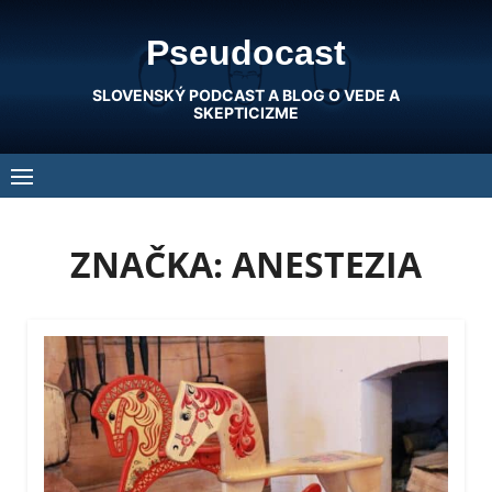
Skip
Pseudocast
to
content
SLOVENSKÝ PODCAST A BLOG O VEDE A
SKEPTICIZME
ZNAČKA:
ANESTEZIA