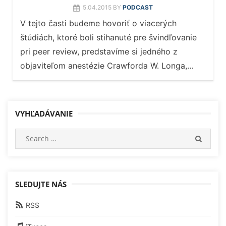
5.04.2015
BY
PODCAST
V tejto časti budeme hovoriť o viacerých
štúdiách, ktoré boli stihanuté pre švindľovanie
pri peer review, predstavíme si jedného z
objaviteľom anestézie Crawforda W. Longa,…
VYHĽADÁVANIE
Search
SEARC
for:
SLEDUJTE NÁS
RSS