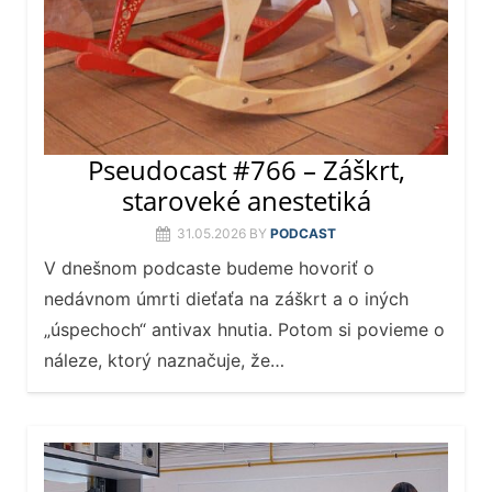
Pseudocast #766 – Záškrt,
staroveké anestetiká
31.05.2026
BY
PODCAST
V dnešnom podcaste budeme hovoriť o
nedávnom úmrti dieťaťa na záškrt a o iných
„úspechoch“ antivax hnutia. Potom si povieme o
náleze, ktorý naznačuje, že…