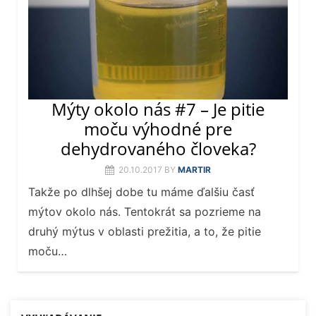
Mýty okolo nás #7 – Je pitie
moču výhodné pre
dehydrovaného človeka?
20.10.2017
BY
MARTIR
Takže po dlhšej dobe tu máme ďalšiu časť
mýtov okolo nás. Tentokrát sa pozrieme na
druhý mýtus v oblasti prežitia, a to, že pitie
moču…