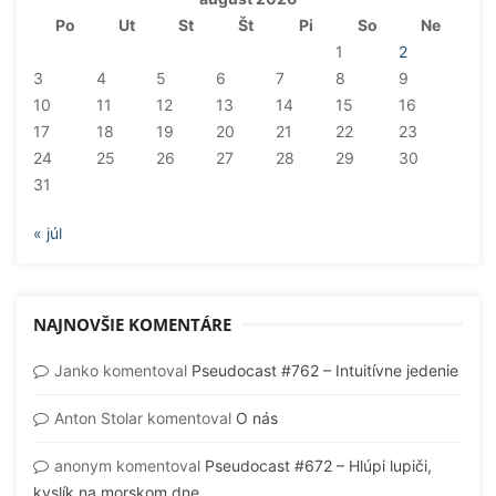
Po
Ut
St
Št
Pi
So
Ne
1
2
3
4
5
6
7
8
9
10
11
12
13
14
15
16
17
18
19
20
21
22
23
24
25
26
27
28
29
30
31
« júl
NAJNOVŠIE KOMENTÁRE
Janko
komentoval
Pseudocast #762 – Intuitívne jedenie
Anton Stolar
komentoval
O nás
anonym
komentoval
Pseudocast #672 – Hlúpi lupiči,
kyslík na morskom dne