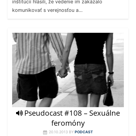
inštitúcií hlásili, že vedenie im zakázalo
komunikovať s verejnosťou a…
Pseudocast #108 – Sexuálne
feromóny
20.10.2013
BY
PODCAST