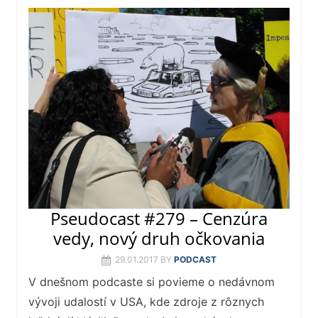
Pseudocast #279 – Cenzúra
vedy, nový druh očkovania
29.01.2017
BY
PODCAST
V dnešnom podcaste si povieme o nedávnom
vývoji udalostí v USA, kde zdroje z rôznych