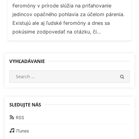
Feromóny v prírode slúžia na priťahovanie
jedincov opačného pohlavia za účelom párenia.
Existujú ale aj ľudské feromóny a dnes sa
pokúsime zodpovedať na otázku, či…
VYHĽADÁVANIE
Search
SEARC
for:
SLEDUJTE NÁS
RSS
iTunes