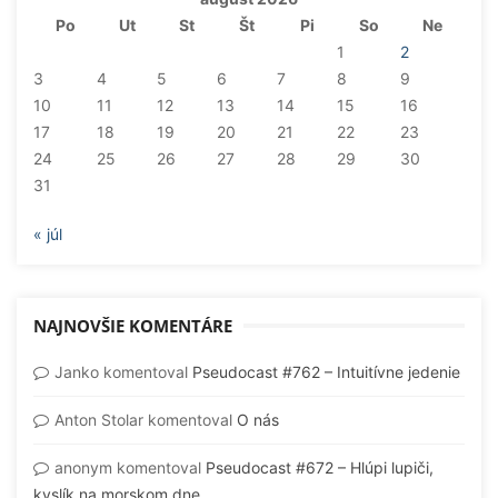
Po
Ut
St
Št
Pi
So
Ne
1
2
3
4
5
6
7
8
9
10
11
12
13
14
15
16
17
18
19
20
21
22
23
24
25
26
27
28
29
30
31
« júl
NAJNOVŠIE KOMENTÁRE
Janko
komentoval
Pseudocast #762 – Intuitívne jedenie
Anton Stolar
komentoval
O nás
anonym
komentoval
Pseudocast #672 – Hlúpi lupiči,
kyslík na morskom dne