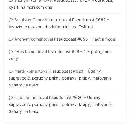
anonym
komentoval
Pseudocast #672 – Hlúpi lupiči,
kyslík na morskom dne
Branislav Chorvát
komentoval
Pseudocast #662 –
Invazívne mravce, dezinformácie na Twitteri
Anonym
komentoval
Pseudocast #655 – Fakt a fikcia
retris
komentoval
Pseudocast #26 – Geopatogénne
zóny
martir
komentoval
Pseudocast #620 – Údajný
supravodič, poruchy príjmu potravy, krúpy, maľovanie
Sahary na bielo
satan
komentoval
Pseudocast #620 – Údajný
supravodič, poruchy príjmu potravy, krúpy, maľovanie
Sahary na bielo