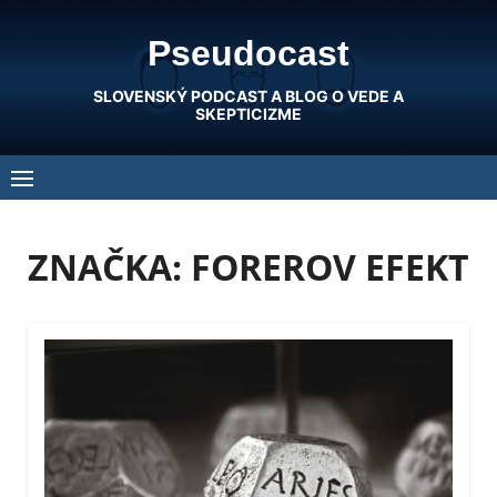
Skip
Pseudocast
to
content
SLOVENSKÝ PODCAST A BLOG O VEDE A
SKEPTICIZME
ZNAČKA:
FOREROV EFEKT