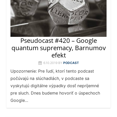
Pseudocast #420 – Google
quantum supremacy, Barnumov
efekt
6.10.2019
BY
PODCAST
Upozornenie: Pre ľudí, ktorí tento podcast
počúvajú na slúchadlách, v podcaste sa
vyskytujú digitálne výpadky dosť nepríjemné
pre sluch. Dnes budeme hovoriť o úspechoch
Google…