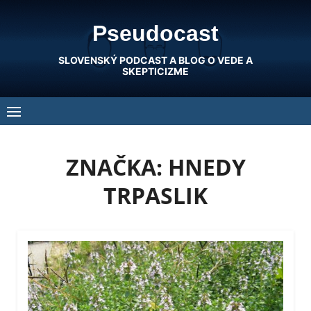
Skip
Pseudocast
to
content
SLOVENSKÝ PODCAST A BLOG O VEDE A
SKEPTICIZME
ZNAČKA:
HNEDY
TRPASLIK