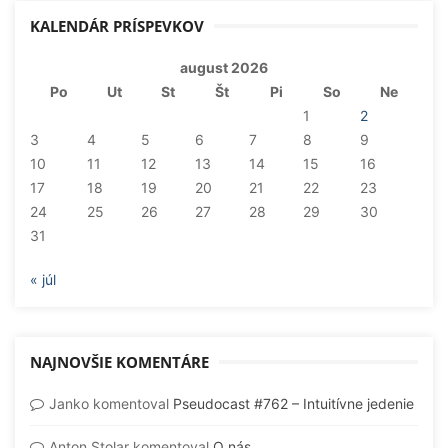
KALENDÁR PRÍSPEVKOV
august 2026
Po
Ut
St
Št
Pi
So
Ne
1
2
3
4
5
6
7
8
9
10
11
12
13
14
15
16
17
18
19
20
21
22
23
24
25
26
27
28
29
30
31
« júl
NAJNOVŠIE KOMENTÁRE
Janko
komentoval
Pseudocast #762 – Intuitívne jedenie
Anton Stolar
komentoval
O nás