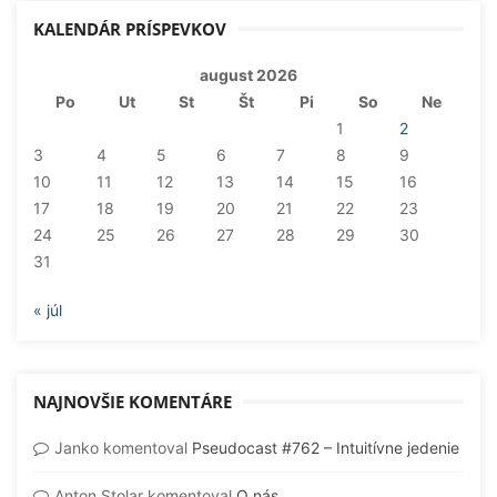
KALENDÁR PRÍSPEVKOV
august 2026
Po
Ut
St
Št
Pi
So
Ne
1
2
3
4
5
6
7
8
9
10
11
12
13
14
15
16
17
18
19
20
21
22
23
24
25
26
27
28
29
30
31
« júl
NAJNOVŠIE KOMENTÁRE
Janko
komentoval
Pseudocast #762 – Intuitívne jedenie
Anton Stolar
komentoval
O nás