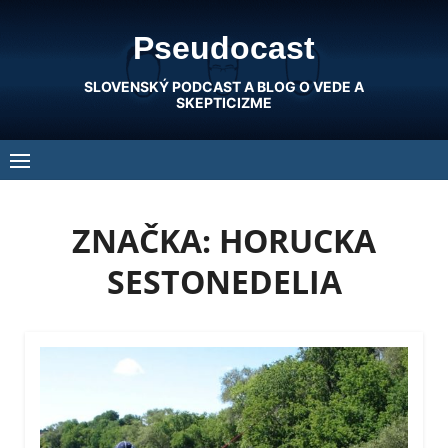
Skip
Pseudocast
to
content
SLOVENSKÝ PODCAST A BLOG O VEDE A
SKEPTICIZME
ZNAČKA:
HORUCKA
SESTONEDELIA