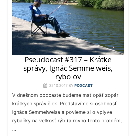
Pseudocast #317 – Krátke
správy, Ignác Semmelweis,
rybolov
22.10.2017
BY
PODCAST
V dnešnom podcaste budeme mať opäť zopár
krátkych správičiek. Predstavíme si osobnosť
Ignáca Semmelweisa a povieme si o vplyve
rybačky na veľkosť rýb (a rovno tento problém,
…