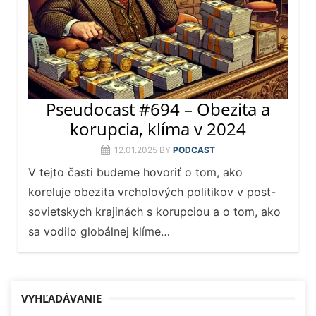
Pseudocast #694 – Obezita a
korupcia, klíma v 2024
12.01.2025
BY
PODCAST
V tejto časti budeme hovoriť o tom, ako
koreluje obezita vrcholových politikov v post-
sovietskych krajinách s korupciou a o tom, ako
sa vodilo globálnej klíme…
VYHĽADÁVANIE