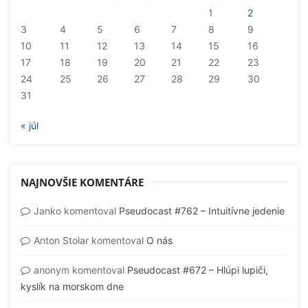
1
2
3
4
5
6
7
8
9
10
11
12
13
14
15
16
17
18
19
20
21
22
23
24
25
26
27
28
29
30
31
« júl
NAJNOVŠIE KOMENTÁRE
Janko
komentoval
Pseudocast #762 – Intuitívne jedenie
Anton Stolar
komentoval
O nás
anonym
komentoval
Pseudocast #672 – Hlúpi lupiči,
kyslík na morskom dne