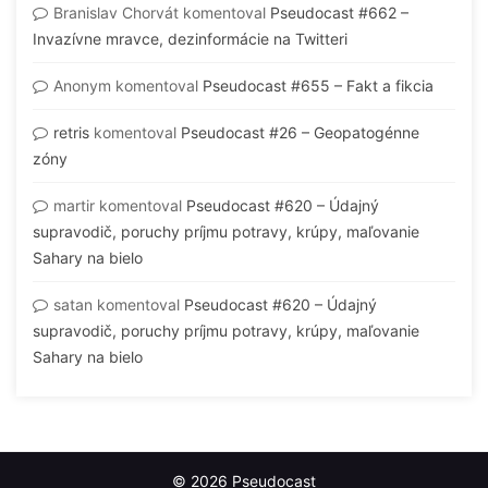
Branislav Chorvát
komentoval
Pseudocast #662 –
Invazívne mravce, dezinformácie na Twitteri
Anonym
komentoval
Pseudocast #655 – Fakt a fikcia
retris
komentoval
Pseudocast #26 – Geopatogénne
zóny
martir
komentoval
Pseudocast #620 – Údajný
supravodič, poruchy príjmu potravy, krúpy, maľovanie
Sahary na bielo
satan
komentoval
Pseudocast #620 – Údajný
supravodič, poruchy príjmu potravy, krúpy, maľovanie
Sahary na bielo
© 2026 Pseudocast