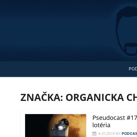
Skip
to
content
PO
ZNAČKA:
ORGANICKA C
Pseudocast #17
lotéria
4.01.2015
BY
PODCA