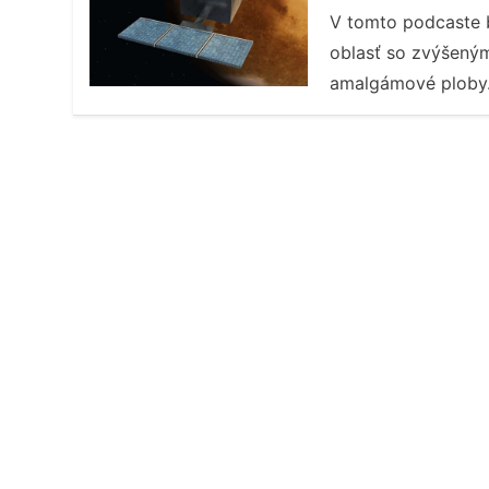
V tomto podcaste b
oblasť so zvýšený
amalgámové plob