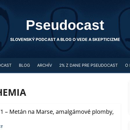
Pseudocast
SLOVENSKÝ PODCAST A BLOG O VEDE A SKEPTICIZME
DCAST
BLOG
ARCHÍV
2% Z DANE PRE PSEUDOCAST
O
HEMIA
1 – Metán na Marse, amalgámové plomby,
ST