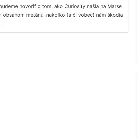
udeme hovoriť o tom, ako Curiosity našla na Marse
m obsahom metánu, nakoľko (a či vôbec) nám škodia
y…