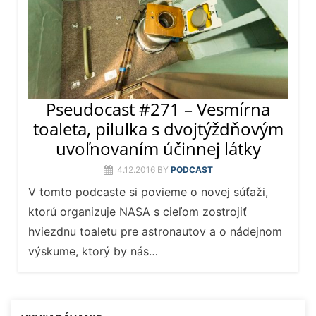
Pseudocast #271 – Vesmírna
toaleta, pilulka s dvojtýždňovým
uvoľnovaním účinnej látky
4.12.2016
BY
PODCAST
V tomto podcaste si povieme o novej súťaži,
ktorú organizuje NASA s cieľom zostrojiť
hviezdnu toaletu pre astronautov a o nádejnom
výskume, ktorý by nás…