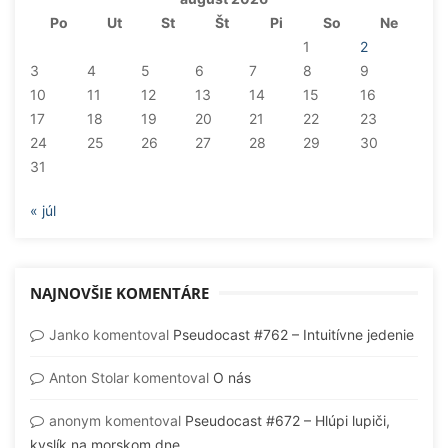
Po
Ut
St
Št
Pi
So
Ne
1
2
3
4
5
6
7
8
9
10
11
12
13
14
15
16
17
18
19
20
21
22
23
24
25
26
27
28
29
30
31
« júl
NAJNOVŠIE KOMENTÁRE
Janko
komentoval
Pseudocast #762 – Intuitívne jedenie
Anton Stolar
komentoval
O nás
anonym
komentoval
Pseudocast #672 – Hlúpi lupiči,
kyslík na morskom dne