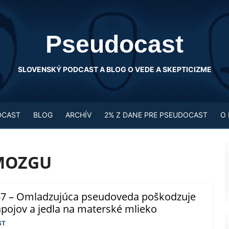
Pseudocast
SLOVENSKÝ PODCAST A BLOG O VEDE A SKEPTICIZME
DCAST
BLOG
ARCHÍV
2% Z DANE PRE PSEUDOCAST
O
MOZGU
7 – Omladzujúca pseudoveda poškodzuje
pojov a jedla na materské mlieko
ST