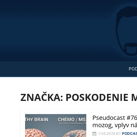
Skip
to
content
PO
ZNAČKA:
POSKODENIE 
Pseudocast #76
mozog, vplyv ná
7.06.2026
BY
PODCA