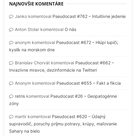
NAJNOVŠIE KOMENTÁRE
Janko
komentoval
Pseudocast #762 – Intuitívne jedenie
Anton Stolar
komentoval
O nás
anonym
komentoval
Pseudocast #672 – Hlúpi lupiči,
kyslík na morskom dne
Branislav Chorvát
komentoval
Pseudocast #662 –
Invazívne mravce, dezinformácie na Twitteri
Anonym
komentoval
Pseudocast #655 – Fakt a fikcia
retris
komentoval
Pseudocast #26 – Geopatogénne
zóny
martir
komentoval
Pseudocast #620 – Údajný
supravodič, poruchy príjmu potravy, krúpy, maľovanie
Sahary na bielo