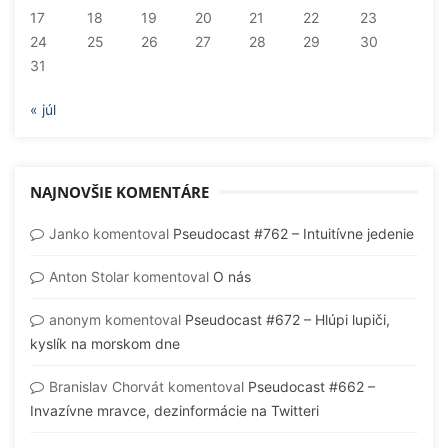
17
18
19
20
21
22
23
24
25
26
27
28
29
30
31
« júl
NAJNOVŠIE KOMENTÁRE
Janko
komentoval
Pseudocast #762 – Intuitívne jedenie
Anton Stolar
komentoval
O nás
anonym
komentoval
Pseudocast #672 – Hlúpi lupiči,
kyslík na morskom dne
Branislav Chorvát
komentoval
Pseudocast #662 –
Invazívne mravce, dezinformácie na Twitteri