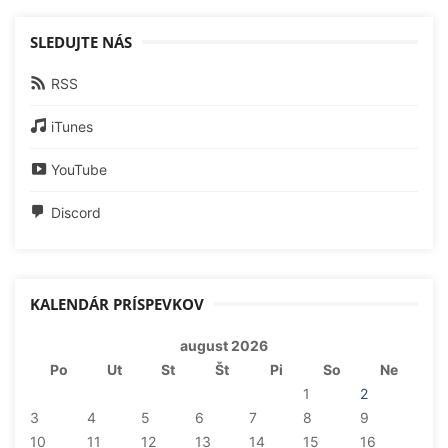
SLEDUJTE NÁS
RSS
iTunes
YouTube
Discord
KALENDÁR PRÍSPEVKOV
august 2026
Po
Ut
St
Št
Pi
So
Ne
1
2
3
4
5
6
7
8
9
10
11
12
13
14
15
16