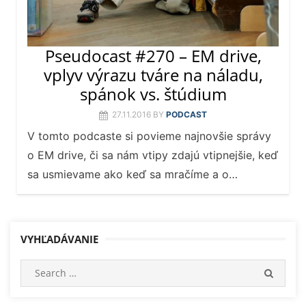
Pseudocast #270 – EM drive,
vplyv výrazu tváre na náladu,
spánok vs. štúdium
27.11.2016
BY
PODCAST
V tomto podcaste si povieme najnovšie správy
o EM drive, či sa nám vtipy zdajú vtipnejšie, keď
sa usmievame ako keď sa mračíme a o…
VYHĽADÁVANIE
Search
SEARC
for: