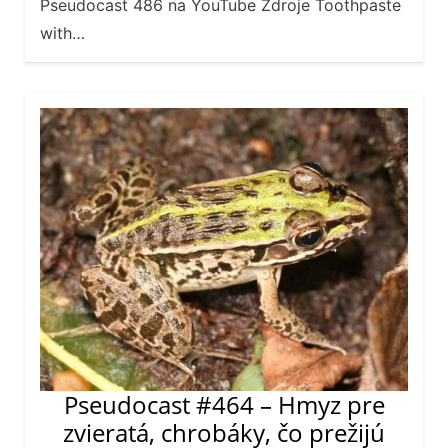
Pseudocast 486 na YouTube Zdroje Toothpaste
with…
Pseudocast #464 – Hmyz pre
zvieratá, chrobáky, čo prežijú