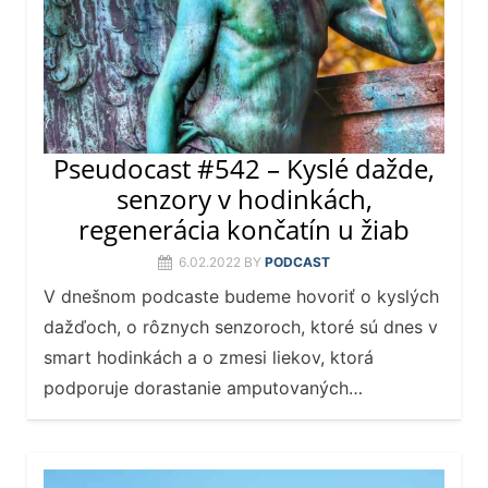
Pseudocast #542 – Kyslé dažde,
senzory v hodinkách,
regenerácia končatín u žiab
6.02.2022
BY
PODCAST
V dnešnom podcaste budeme hovoriť o kyslých
dažďoch, o rôznych senzoroch, ktoré sú dnes v
smart hodinkách a o zmesi liekov, ktorá
podporuje dorastanie amputovaných…