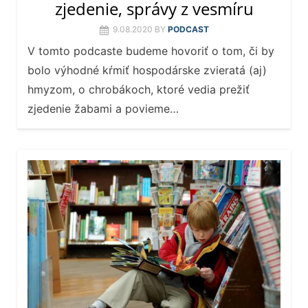
zjedenie, správy z vesmíru
9.08.2020
BY
PODCAST
V tomto podcaste budeme hovoriť o tom, či by
bolo výhodné kŕmiť hospodárske zvieratá (aj)
hmyzom, o chrobákoch, ktoré vedia prežiť
zjedenie žabami a povieme…