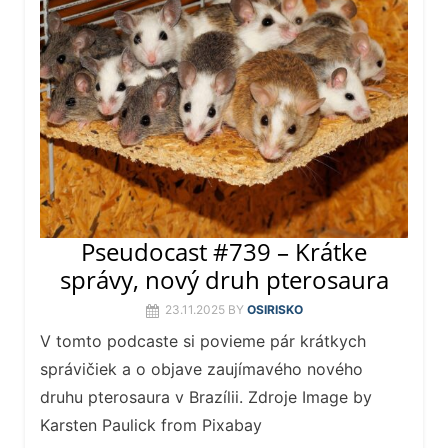
Pseudocast #739 – Krátke
správy, nový druh pterosaura
23.11.2025
BY
OSIRISKO
V tomto podcaste si povieme pár krátkych
správičiek a o objave zaujímavého nového
druhu pterosaura v Brazílii. Zdroje Image by
Karsten Paulick from Pixabay