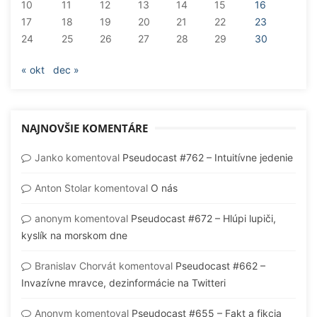
10
11
12
13
14
15
16
17
18
19
20
21
22
23
24
25
26
27
28
29
30
« okt
dec »
NAJNOVŠIE KOMENTÁRE
Janko
komentoval
Pseudocast #762 – Intuitívne jedenie
Anton Stolar
komentoval
O nás
anonym
komentoval
Pseudocast #672 – Hlúpi lupiči,
kyslík na morskom dne
Branislav Chorvát
komentoval
Pseudocast #662 –
Invazívne mravce, dezinformácie na Twitteri
Anonym
komentoval
Pseudocast #655 – Fakt a fikcia