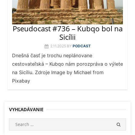
Pseudocast #736 – Kubqo bol na
Sicílii
2.11.2025
BY
PODCAST
Dnešná časť je trochu neplánovane
cestovateľská – Kubqo nám porozpráva o výlete
na Sicíliu. Zdroje Image by Michael from
Pixabay
VYHĽADÁVANIE
Search
SEARC
for: