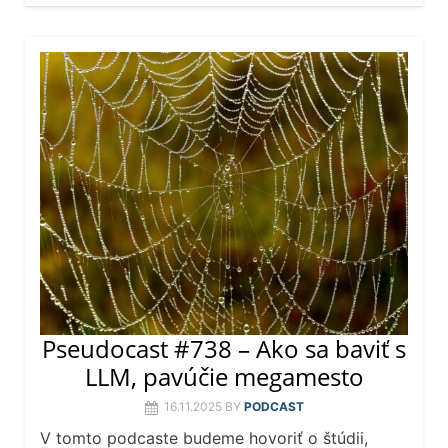
Pseudocast #738 – Ako sa baviť s
LLM, pavúčie megamesto
16.11.2025
BY
PODCAST
V tomto podcaste budeme hovoriť o štúdii,