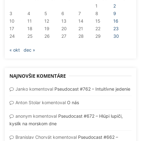
1
2
3
4
5
6
7
8
9
10
11
12
13
14
15
16
17
18
19
20
21
22
23
24
25
26
27
28
29
30
« okt
dec »
NAJNOVŠIE KOMENTÁRE
Janko
komentoval
Pseudocast #762 – Intuitívne jedenie
Anton Stolar
komentoval
O nás
anonym
komentoval
Pseudocast #672 – Hlúpi lupiči,
kyslík na morskom dne
Branislav Chorvát
komentoval
Pseudocast #662 –