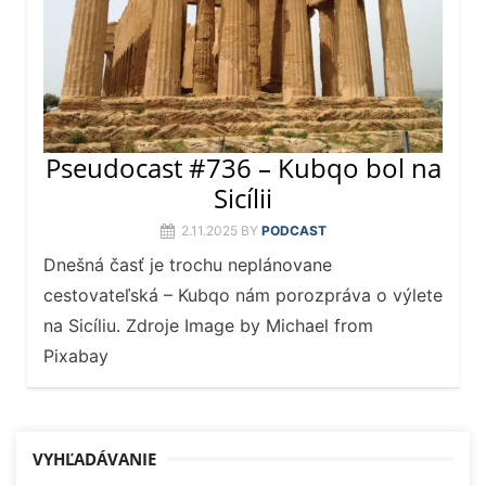
Pseudocast #736 – Kubqo bol na
Sicílii
2.11.2025
BY
PODCAST
Dnešná časť je trochu neplánovane
cestovateľská – Kubqo nám porozpráva o výlete
na Sicíliu. Zdroje Image by Michael from
Pixabay
VYHĽADÁVANIE