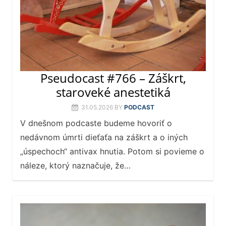
Pseudocast #766 – Záškrt,
staroveké anestetiká
31.05.2026
BY
PODCAST
V dnešnom podcaste budeme hovoriť o
nedávnom úmrti dieťaťa na záškrt a o iných
„úspechoch“ antivax hnutia. Potom si povieme o
náleze, ktorý naznačuje, že…