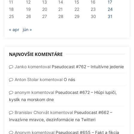
11
12
13
14
15
16
17
18
19
20
21
22
23
24
25
26
27
28
29
30
31
« apr
jún »
NAJNOVŠIE KOMENTÁRE
Janko
komentoval
Pseudocast #762 – Intuitívne jedenie
Anton Stolar
komentoval
O nás
anonym
komentoval
Pseudocast #672 – Hlúpi lupiči,
kyslík na morskom dne
Branislav Chorvát
komentoval
Pseudocast #662 –
Invazívne mravce, dezinformácie na Twitteri
Anonym
komentoval
Pseudocast #655 – Fakt a fikcia