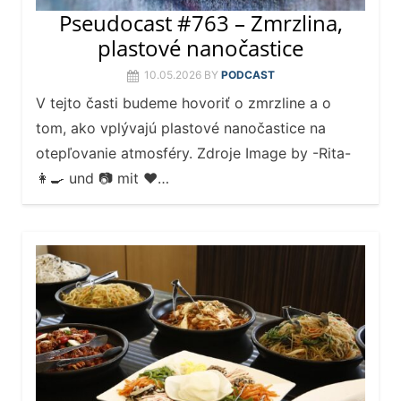
Pseudocast #763 – Zmrzlina,
plastové nanočastice
10.05.2026
BY
PODCAST
V tejto časti budeme hovoriť o zmrzline a o
tom, ako vplývajú plastové nanočastice na
otepľovanie atmosféry. Zdroje Image by -Rita-
👩‍🍳 und 📷 mit ❤…