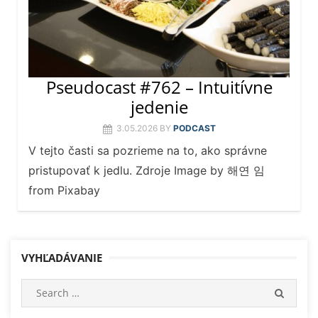
Pseudocast #762 – Intuitívne
jedenie
3.05.2026
BY
PODCAST
V tejto časti sa pozrieme na to, ako správne
pristupovať k jedlu. Zdroje Image by 해연 임
from Pixabay
VYHĽADÁVANIE
Search
SEARC
for: