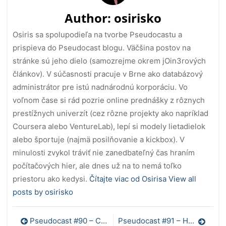
Author:
osirisko
Osiris sa spolupodieľa na tvorbe Pseudocastu a
prispieva do Pseudocast blogu. Väčšina postov na
stránke sú jeho dielo (samozrejme okrem jOin3rových
článkov). V súčasnosti pracuje v Brne ako databázový
administrátor pre istú nadnárodnú korporáciu. Vo
voľnom čase si rád pozrie online prednášky z rôznych
prestížnych univerzít (cez rôzne projekty ako napríklad
Coursera alebo VentureLab), lepí si modely lietadielok
alebo športuje (najmä posilňovanie a kickbox). V
minulosti zvykol tráviť nie zanedbateľný čas hraním
počítačových hier, ale dnes už na to nemá toľko
priestoru ako kedysi.
Čítajte viac od Osirisa
View all
posts by osirisko
Navigácia
Pseudocast #90 – Cestovanie časom
Pseudocast #91 – Heroín