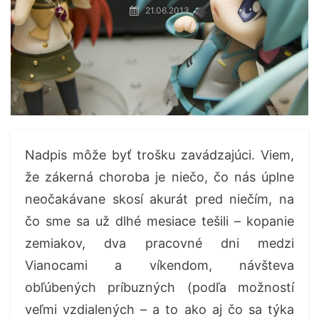
21.06.2013
Nadpis môže byť trošku zavádzajúci. Viem,
že zákerná choroba je niečo, čo nás úplne
neočakávane skosí akurát pred niečím, na
čo sme sa už dlhé mesiace tešili – kopanie
zemiakov, dva pracovné dni medzi
Vianocami a víkendom, návšteva
obľúbených príbuzných (podľa možností
veľmi vzdialených – a to ako aj čo sa týka