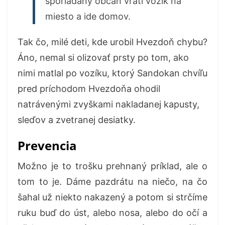
sporiadaný občan vráti vozík na
miesto a ide domov.
Tak čo, milé deti, kde urobil Hvezdoň chybu?
Áno, nemal si olizovať prsty po tom, ako
nimi matlal po vozíku, ktorý Sandokan chvíľu
pred príchodom Hvezdoňa ohodil
natrávenými zvyškami nakladanej kapusty,
sleďov a zvetranej desiatky.
Prevencia
Možno je to trošku prehnaný príklad, ale o
tom to je. Dáme pazdrátu na niečo, na čo
šahal už niekto nakazený a potom si strčíme
ruku buď do úst, alebo nosa, alebo do očí a