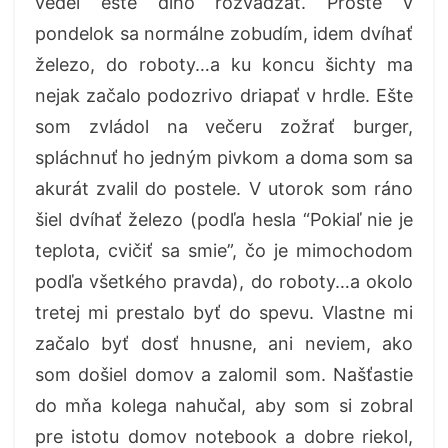
vedel ešte dlho rozvádzať. Proste v
pondelok sa normálne zobudím, idem dvíhať
železo, do roboty…a ku koncu šichty ma
nejak začalo podozrivo driapať v hrdle. Ešte
som zvládol na večeru zožrať burger,
spláchnuť ho jedným pivkom a doma som sa
akurát zvalil do postele. V utorok som ráno
šiel dvíhať železo (podľa hesla “Pokiaľ nie je
teplota, cvičiť sa smie”, čo je mimochodom
podľa všetkého pravda), do roboty…a okolo
tretej mi prestalo byť do spevu. Vlastne mi
začalo byť dosť hnusne, ani neviem, ako
som došiel domov a zalomil som. Našťastie
do mňa kolega nahučal, aby som si zobral
pre istotu domov notebook a dobre riekol,