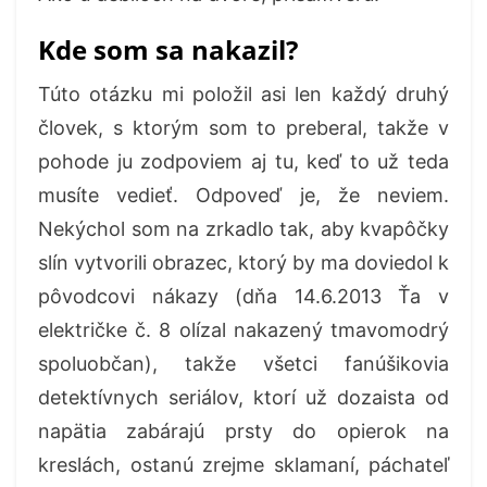
Kde som sa nakazil?
Túto otázku mi položil asi len každý druhý
človek, s ktorým som to preberal, takže v
pohode ju zodpoviem aj tu, keď to už teda
musíte vedieť. Odpoveď je, že neviem.
Nekýchol som na zrkadlo tak, aby kvapôčky
slín vytvorili obrazec, ktorý by ma doviedol k
pôvodcovi nákazy (dňa 14.6.2013 Ťa v
električke č. 8 olízal nakazený tmavomodrý
spoluobčan), takže všetci fanúšikovia
detektívnych seriálov, ktorí už dozaista od
napätia zabárajú prsty do opierok na
kreslách, ostanú zrejme sklamaní, páchateľ