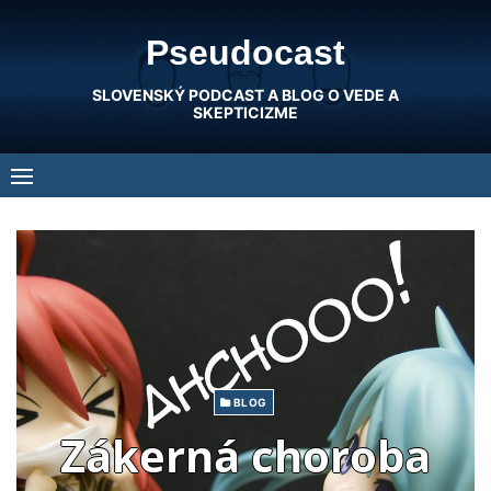
Skip
Pseudocast
to
content
SLOVENSKÝ PODCAST A BLOG O VEDE A
SKEPTICIZME
BLOG
Zákerná choroba