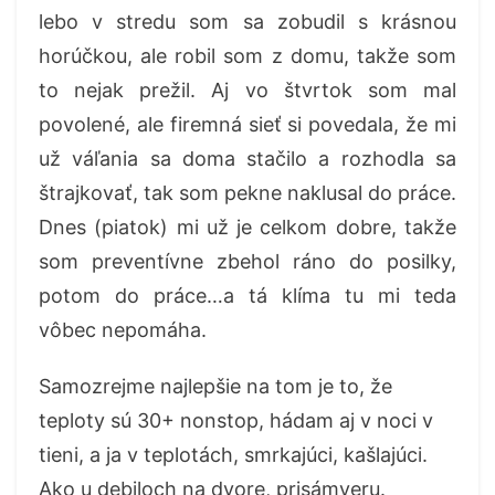
lebo v stredu som sa zobudil s krásnou
horúčkou, ale robil som z domu, takže som
to nejak prežil. Aj vo štvrtok som mal
povolené, ale firemná sieť si povedala, že mi
už váľania sa doma stačilo a rozhodla sa
štrajkovať, tak som pekne naklusal do práce.
Dnes (piatok) mi už je celkom dobre, takže
som preventívne zbehol ráno do posilky,
potom do práce…a tá klíma tu mi teda
vôbec nepomáha.
Samozrejme najlepšie na tom je to, že
teploty sú 30+ nonstop, hádam aj v noci v
tieni, a ja v teplotách, smrkajúci, kašlajúci.
Ako u debiloch na dvore, prisámveru.