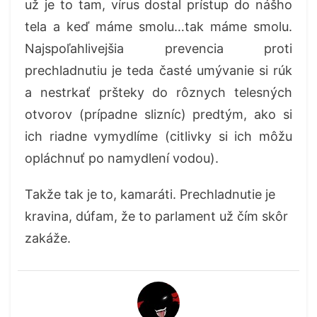
už je to tam, vírus dostal prístup do nášho
tela a keď máme smolu…tak máme smolu.
Najspoľahlivejšia prevencia proti
prechladnutiu je teda časté umývanie si rúk
a nestrkať pršteky do rôznych telesných
otvorov (prípadne slizníc) predtým, ako si
ich riadne vymydlíme (citlivky si ich môžu
opláchnuť po namydlení vodou).
Takže tak je to, kamaráti. Prechladnutie je
kravina, dúfam, že to parlament už čím skôr
zakáže.