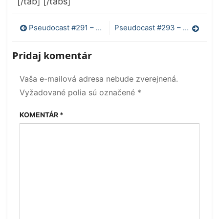
[/tab] [/tabs]
Navigácia
Pseudocast #291 – Obnova mladou krvou, sfarbenie jašteríc
Pseudocast #293 – EM drive, vedomosti slovenských stredoškolákov
v
Pridaj komentár
článku
Vaša e-mailová adresa nebude zverejnená.
Vyžadované polia sú označené
*
KOMENTÁR
*