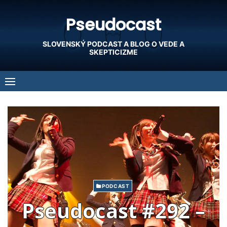
Skip
Pseudocast
to
content
SLOVENSKÝ PODCAST A BLOG O VEDE A
SKEPTICIZME
PODCAST
Pseudocast #292 –