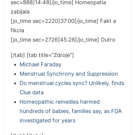
sec=888]14:48[/jo_time] Homeopatia
zabíjala
[jo_time sec=2220]37:00[/jo_time] Fakt a
fikcia
[jo_time sec=2726]45:26[/jo_time] Outro
[/tab] [tab title=“Zdroje“]
Michael Faraday
Menstrual Synchrony and Suppression
Do menstrual cycles sync? Unlikely, finds
Clue data
Homeopathic remedies harmed
hundreds of babies, families say, as FDA
investigated for years