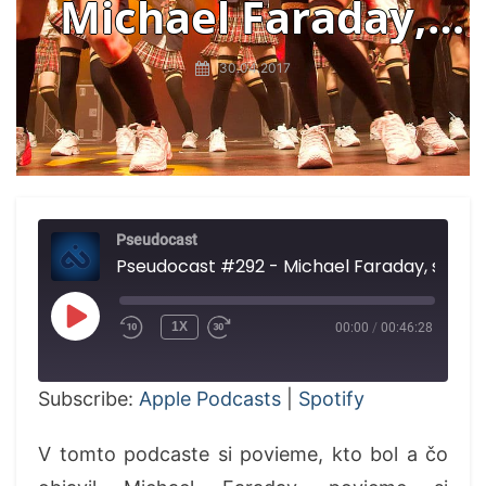
Michael Faraday,
synchronizácia
30.04.2017
menštruácie,
homeopatia zabíjala
Pseudocast
Pseudocast #292 - Michael F
PLAY
1X
00:00
/
00:46:28
EPISODE
Subscribe:
Apple Podcasts
|
Spotify
V tomto podcaste si povieme, kto bol a čo