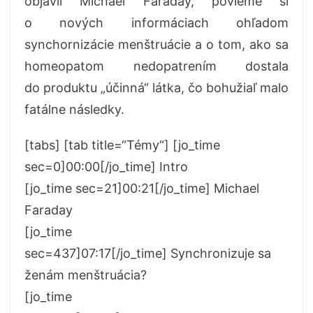
objavil Michael Faraday, povieme si
o nových informáciach ohľadom
synchornizácie menštruácie a o tom, ako sa
homeopatom nedopatrením dostala
do produktu „účinná“ látka, čo bohužiaľ malo
fatálne následky.
[tabs] [tab title=“Témy“] [jo_time
sec=0]00:00[/jo_time] Intro
[jo_time sec=21]00:21[/jo_time] Michael
Faraday
[jo_time
sec=437]07:17[/jo_time] Synchronizuje sa
ženám menštruácia?
[jo_time