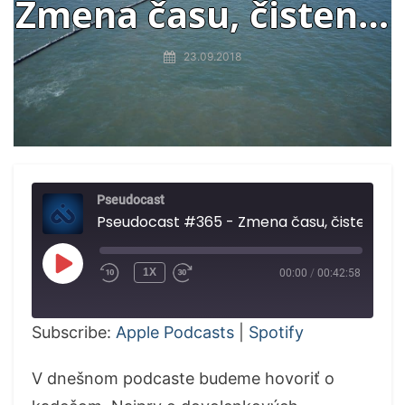
Zmena času, čistenie
oceánov
23.09.2018
Pseudocast
Pseudocast #365 - Zmena času, čiste
PLAY
1X
00:00
/
00:42:58
EPISODE
Subscribe:
Apple Podcasts
|
Spotify
V dnešnom podcaste budeme hovoriť o