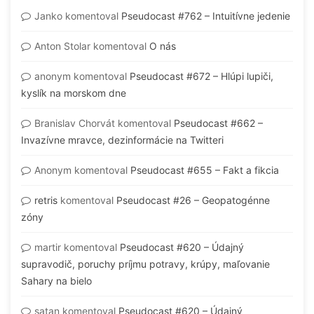
Janko
komentoval
Pseudocast #762 – Intuitívne jedenie
Anton Stolar
komentoval
O nás
anonym
komentoval
Pseudocast #672 – Hlúpi lupiči,
kyslík na morskom dne
Branislav Chorvát
komentoval
Pseudocast #662 –
Invazívne mravce, dezinformácie na Twitteri
Anonym
komentoval
Pseudocast #655 – Fakt a fikcia
retris
komentoval
Pseudocast #26 – Geopatogénne
zóny
martir
komentoval
Pseudocast #620 – Údajný
supravodič, poruchy príjmu potravy, krúpy, maľovanie
Sahary na bielo
satan
komentoval
Pseudocast #620 – Údajný