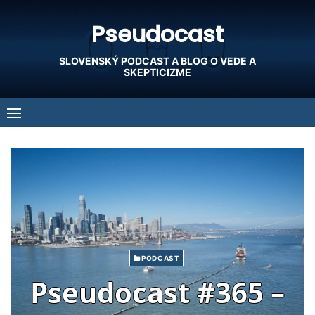
Skip
Pseudocast
to
content
SLOVENSKÝ PODCAST A BLOG O VEDE A
SKEPTICIZME
PODCAST
Pseudocast #365 –