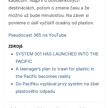
kadečom. Najprv o dovolenkových
destináciách, potom o zmene času a že
možno už bude minulosťou. Na záver si
povieme o úsilí vyčistiť oceány od plastov.
Pseudocast 365 na YouTube
ZDROJE
SYSTEM 001 HAS LAUNCHED INTO THE
PACIFIC
A teenager’s plan to trawl for plastic in
the Pacific becomes reality
Do Pacifiku vyplával prvý systém na zber
plastového odpadu