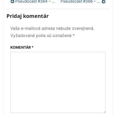
Navigácia
Pseudocast #364 – Diera v ISS, Annihilation, šoférovanie
Pseudocast #366 – Hayabusa 2, čo žerú živočíchy na dne oceánov
v
Pridaj komentár
článku
Vaša e-mailová adresa nebude zverejnená.
Vyžadované polia sú označené
*
KOMENTÁR
*