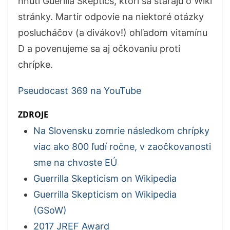
hnutí Guerilla Skeptics, ktorí sa starajú o Wiki
stránky. Martir odpovie na niektoré otázky
poslucháčov (a divákov!) ohľadom vitamínu
D a povenujeme sa aj očkovaniu proti
chrípke.
Pseudocast 369 na YouTube
ZDROJE
Na Slovensku zomrie následkom chrípky
viac ako 800 ľudí ročne, v zaočkovanosti
sme na chvoste EÚ
Guerrilla Skepticism on Wikipedia
Guerrilla Skepticism on Wikipedia
(GSoW)
2017 JREF Award