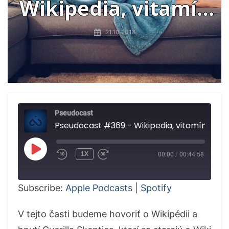
Wikipedia, vitamín
D, očkovanie proti
21.10.2018
chrípke
Pseudocast
Pseudocast #369 - Wikipedia, vitamín D, očkovanie proti chrípke
PLAY
1X
00:00
/
00:44:58
EPISODE
Subscribe:
Apple Podcasts
|
Spotify
V tejto časti budeme hovoriť o Wikipédii a