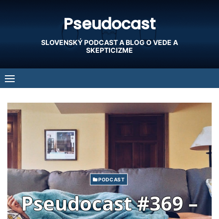
Skip
Pseudocast
to
content
SLOVENSKÝ PODCAST A BLOG O VEDE A
SKEPTICIZME
PODCAST
Pseudocast #369 –