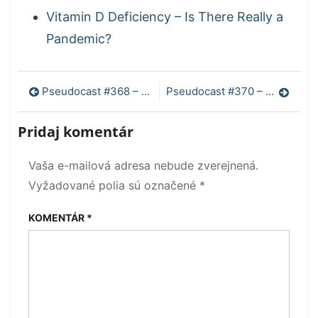
Vitamin D Deficiency – Is There Really a
Pandemic?
Navigácia
Pseudocast #368 – jOin3rov karambol, správa IPCC o globálnom otepľovaní
Pseudocast #370 – Esports, Hubble a Kepler, poverčivosť
v
Pridaj komentár
článku
Vaša e-mailová adresa nebude zverejnená.
Vyžadované polia sú označené
*
KOMENTÁR
*