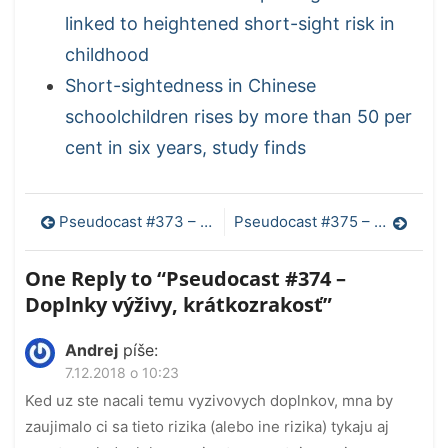
linked to heightened short-sight risk in
childhood
Short-sightedness in Chinese
schoolchildren rises by more than 50 per
cent in six years, study finds
Navigácia
Pseudocast #373 – Kepler, detektor lži na hraniciach, ako poradiť
Pseudocast #375 – Geneticky upravené deti v Číne, InSight pristál
v
One Reply to “Pseudocast #374 –
článku
Doplnky výživy, krátkozrakosť”
Andrej
píše:
7.12.2018 o 10:23
Ked uz ste nacali temu vyzivovych doplnkov, mna by
zaujimalo ci sa tieto rizika (alebo ine rizika) tykaju aj