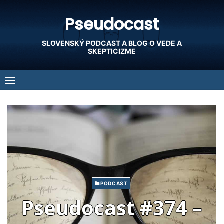
Skip
Pseudocast
to
content
SLOVENSKÝ PODCAST A BLOG O VEDE A
SKEPTICIZME
PODCAST
Pseudocast #374 –