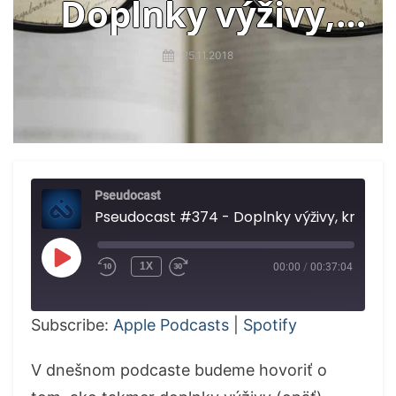
Doplnky výživy,
krátkozrakosť
25.11.2018
Pseudocast
Pseudocast
PLAY
1X
00:00
/
00:37:04
EPISODE
Subscribe:
Apple Podcasts
|
Spotify
V dnešnom podcaste budeme hovoriť o