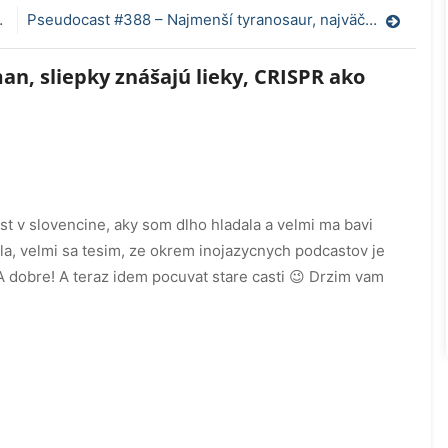
Pseudocast #388 – Najmenší tyranosaur, najväčšia včela
n, sliepky znášajú lieky, CRISPR ako
st v slovencine, aky som dlho hladala a velmi ma bavi
ila, velmi sa tesim, ze okrem inojazycnych podcastov je
 dobre! A teraz idem pocuvat stare casti 😉 Drzim vam