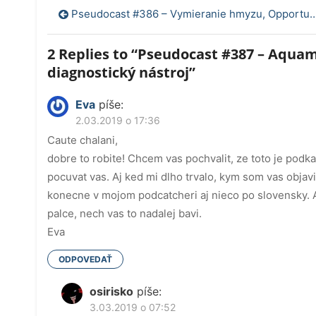
Navigácia
Pseudocast #386 – Vymieranie hmyzu, Opportunity, Mars (N)One
v
2 Replies to “
Pseudocast #387 – Aquama
článku
diagnostický nástroj
”
Eva
píše:
2.03.2019 o 17:36
Caute chalani,
dobre to robite! Chcem vas pochvalit, ze toto je podka
pocuvat vas. Aj ked mi dlho trvalo, kym som vas objav
konecne v mojom podcatcheri aj nieco po slovensky. A
palce, nech vas to nadalej bavi.
Eva
ODPOVEDAŤ
osirisko
píše:
3.03.2019 o 07:52