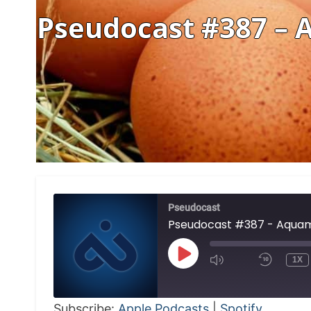
Pseudocast #387 – A
Pseudocast
PLAY
1X
EPISODE
Subscribe:
Apple Podcasts
|
Spotify