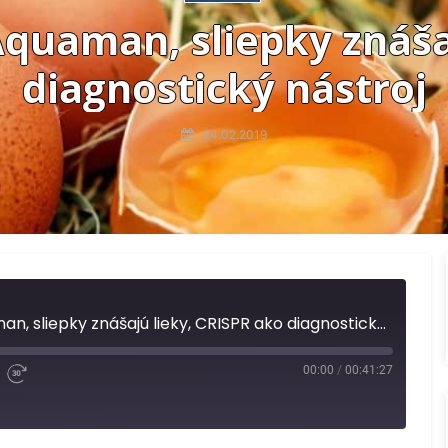
quaman, sliepky znáša
diagnostický nástroj
24.02.2019
Pseudocast #387 - Aquaman, sliepky znášajú lieky, CRISPR ako diagnostický nástroj
00:00
/
00:41:27