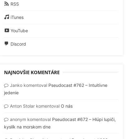
RSS
iTunes
YouTube
Discord
NAJNOVŠIE KOMENTÁRE
Janko
komentoval
Pseudocast #762 – Intuitívne
jedenie
Anton Stolar
komentoval
O nás
anonym
komentoval
Pseudocast #672 – Hlúpi lupiči,
kyslík na morskom dne