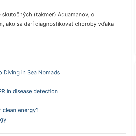
e skutočných (takmer) Aquamanov, o
om, ako sa darí diagnostikovať choroby vďaka
to Diving in Sea Nomads
PR in disease detection
f clean energy?
rgy