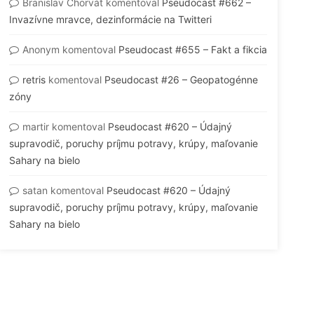
Branislav Chorvát
komentoval
Pseudocast #662 –
Invazívne mravce, dezinformácie na Twitteri
Anonym
komentoval
Pseudocast #655 – Fakt a fikcia
retris
komentoval
Pseudocast #26 – Geopatogénne
zóny
martir
komentoval
Pseudocast #620 – Údajný
supravodič, poruchy príjmu potravy, krúpy, maľovanie
Sahary na bielo
satan
komentoval
Pseudocast #620 – Údajný
supravodič, poruchy príjmu potravy, krúpy, maľovanie
Sahary na bielo