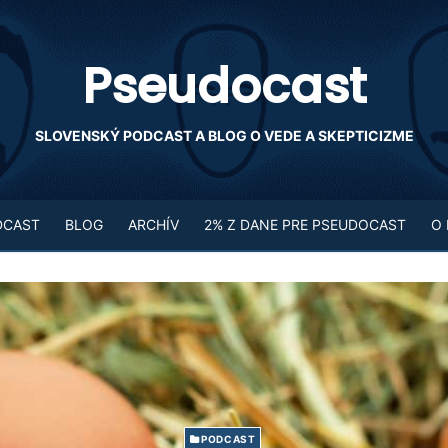
Pseudocast
SLOVENSKÝ PODCAST A BLOG O VEDE A SKEPTICIZME
DCAST
BLOG
ARCHÍV
2% Z DANE PRE PSEUDOCAST
O
PODCAST