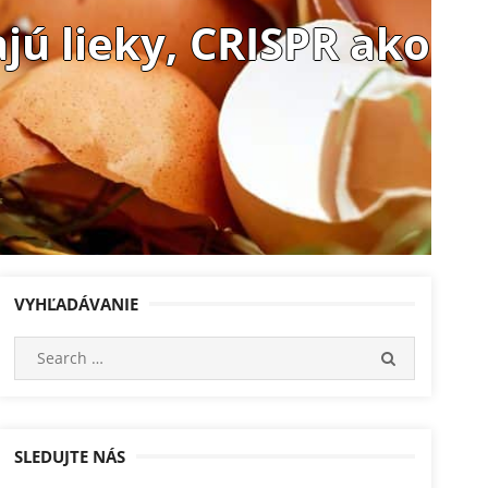
jú lieky, CRISPR ako
VYHĽADÁVANIE
Search
SEARCH
for:
SLEDUJTE NÁS