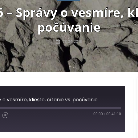
– Správy o vesmíre, kli
počúvanie
28.04.2019
o vesmíre, kliešte, čítanie vs. počúvanie
00:00
/
00:41:10