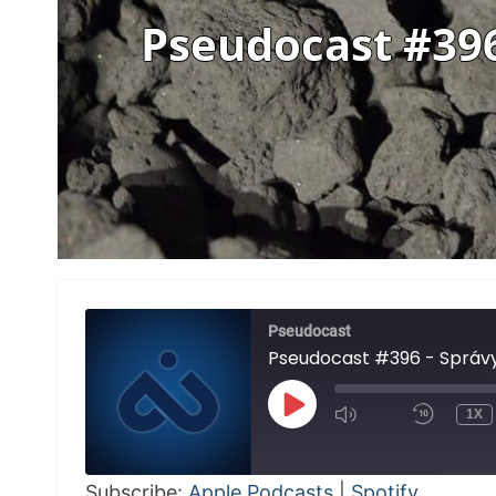
Pseudocast #396 
Pseudocast
Pseudocast #396 - Správy 
PLAY
1X
EPISODE
Subscribe:
Apple Podcasts
|
Spotify