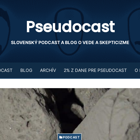
Pseudocast
SLOVENSKÝ PODCAST A BLOG O VEDE A SKEPTICIZME
DCAST
BLOG
ARCHÍV
2% Z DANE PRE PSEUDOCAST
O
PODCAST