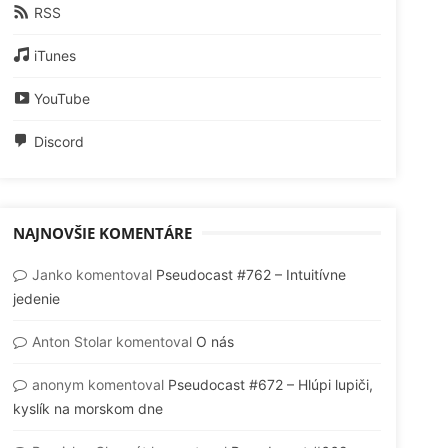
RSS
iTunes
YouTube
Discord
NAJNOVŠIE KOMENTÁRE
Janko
komentoval
Pseudocast #762 – Intuitívne
jedenie
Anton Stolar
komentoval
O nás
anonym
komentoval
Pseudocast #672 – Hlúpi lupiči,
kyslík na morskom dne