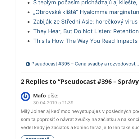
S teplým počasím prichádzajú aj kliešte
„Obrovské klíště“ Hyalomma marginatum
Zabiják ze Střední Asie: horečkový virus 
They Hear, But Do Not Listen: Retention
This Is How The Way You Read Impacts
Navigácia
Pseudocast #395 – Cena svadby a rozvodovosť, ebola, RoboMaster
v
2 Replies to “
Pseudocast #396 – Správy 
článku
Maťo
píše:
30.04.2019 o 21:39
Milý Joiner aj keď moc nevystupujes v posledných pod
som ta poprosiť o návrat zvučky na začiatku a na konc
vedel kedy je začiatok a koniec teraz je to len take su