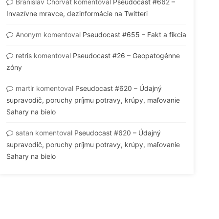
Branislav Chorvát
komentoval
Pseudocast #662 –
Invazívne mravce, dezinformácie na Twitteri
Anonym
komentoval
Pseudocast #655 – Fakt a fikcia
retris
komentoval
Pseudocast #26 – Geopatogénne
zóny
martir
komentoval
Pseudocast #620 – Údajný
supravodič, poruchy príjmu potravy, krúpy, maľovanie
Sahary na bielo
satan
komentoval
Pseudocast #620 – Údajný
supravodič, poruchy príjmu potravy, krúpy, maľovanie
Sahary na bielo