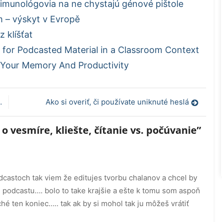
, imunológovia na ne chystajú génové pištole
 – výskyt v Evropě
z klíšťat
 for Podcasted Material in a Classroom Context
 Your Memory And Productivity
Ako si overiť, či používate uniknuté heslá
o vesmíre, kliešte, čítanie vs. počúvanie
”
castoch tak viem že editujes tvorbu chalanov a chcel by
i podcastu…. bolo to take krajšie a ešte k tomu som aspoň
ché ten koniec….. tak ak by si mohol tak ju môžeš vrátiť