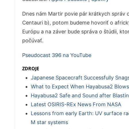
Dnes nám Martir povie pár krátkych správ o
Centauri b), potom budeme hovoriť o africk
Európu a na záver bude správa o štúdii, ktorá
počúvať.
Pseudocast 396 na YouTube
ZDROJE
Japanese Spacecraft Successfully Snag
What to Expect When Hayabusa2 Blows 
Hayabusa2 Safe and Sound after Blasti
Latest OSIRIS-REx News From NASA
Lessons from early Earth: UV surface radi
M star systems