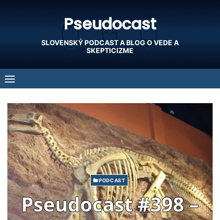
Skip
Pseudocast
to
content
SLOVENSKÝ PODCAST A BLOG O VEDE A
SKEPTICIZME
PODCAST
Pseudocast #398 –