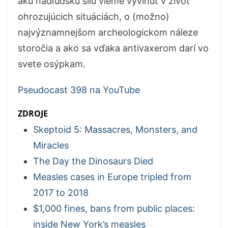
akú nadľudskú silu vieme vyvinúť v život
ohrozujúcich situáciách, o (možno)
najvýznamnejšom archeologickom náleze
storočia a ako sa vďaka antivaxerom darí vo
svete osýpkam.
Pseudocast 398 na YouTube
ZDROJE
Skeptoid 5: Massacres, Monsters, and
Miracles
The Day the Dinosaurs Died
Measles cases in Europe tripled from
2017 to 2018
$1,000 fines, bans from public places:
inside New York’s measles