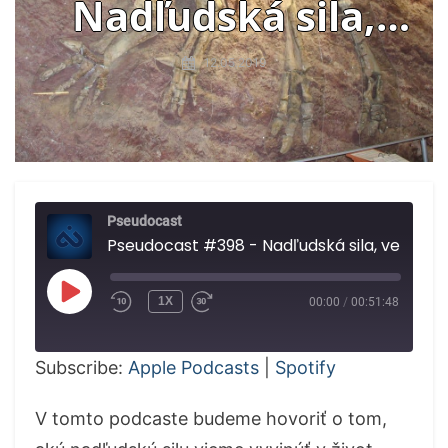
Nadľudská sila,
veľký archeologický
12.05.2019
nález, osýpky
Pseudocast
Pseudocast #398 - Nadľ
PLAY
1X
00:00
/
00:51:48
EPISODE
Subscribe:
Apple Podcasts
|
Spotify
V tomto podcaste budeme hovoriť o tom,