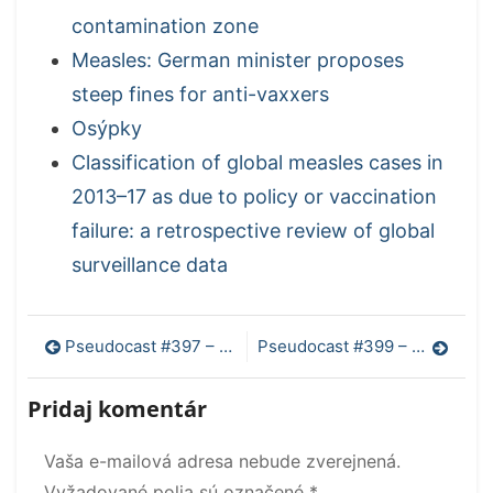
contamination zone
Measles: German minister proposes
steep fines for anti-vaxxers
Osýpky
Classification of global measles cases in
2013–17 as due to policy or vaccination
failure: a retrospective review of global
surveillance data
Navigácia
Pseudocast #397 – Elektronické cigarety, bermudský trojuholník, baktérie, klam preživších
Pseudocast #399 – Podiel CO2 v atmosfére, Blue Moon, hviezdna obloha, nálezisko Qingjiang, detektor lži
v
Pridaj komentár
článku
Vaša e-mailová adresa nebude zverejnená.
Vyžadované polia sú označené
*