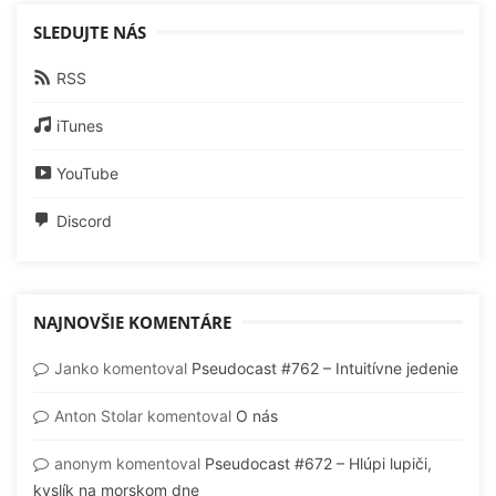
SLEDUJTE NÁS
RSS
iTunes
YouTube
Discord
NAJNOVŠIE KOMENTÁRE
Janko
komentoval
Pseudocast #762 – Intuitívne jedenie
Anton Stolar
komentoval
O nás
anonym
komentoval
Pseudocast #672 – Hlúpi lupiči,
kyslík na morskom dne