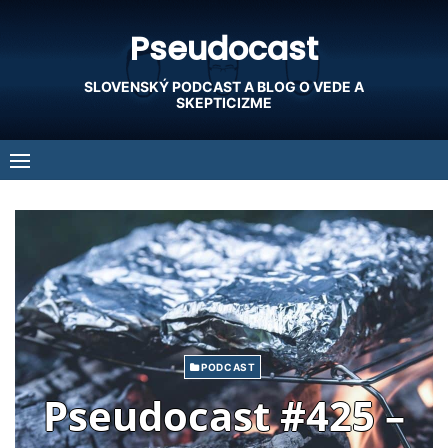
Skip
Pseudocast
to
content
SLOVENSKÝ PODCAST A BLOG O VEDE A
SKEPTICIZME
PODCAST
Pseudocast #425 –