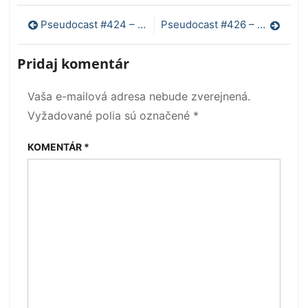
Navigácia
Pseudocast #424 – Cigaretové filtre, kedy podvádzame viac, med a zuby
Pseudocast #426 – Ultrazvuk v tehotenstve, umelá fotosyntéza, voda v záchode
v
Pridaj komentár
článku
Vaša e-mailová adresa nebude zverejnená.
Vyžadované polia sú označené
*
KOMENTÁR
*