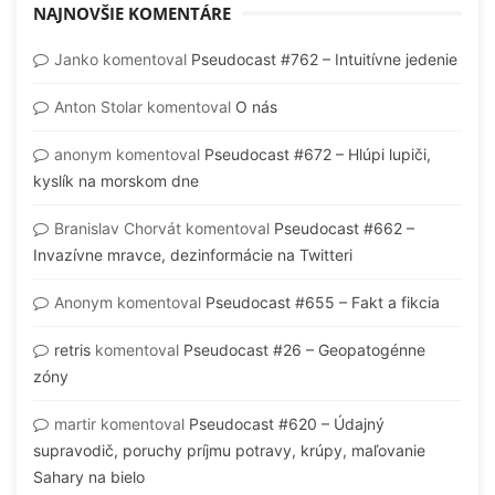
NAJNOVŠIE KOMENTÁRE
Janko
komentoval
Pseudocast #762 – Intuitívne jedenie
Anton Stolar
komentoval
O nás
anonym
komentoval
Pseudocast #672 – Hlúpi lupiči,
kyslík na morskom dne
Branislav Chorvát
komentoval
Pseudocast #662 –
Invazívne mravce, dezinformácie na Twitteri
Anonym
komentoval
Pseudocast #655 – Fakt a fikcia
retris
komentoval
Pseudocast #26 – Geopatogénne
zóny
martir
komentoval
Pseudocast #620 – Údajný
supravodič, poruchy príjmu potravy, krúpy, maľovanie
Sahary na bielo