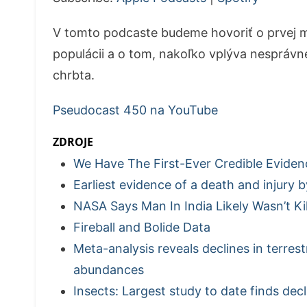
V tomto podcaste budeme hovoriť o prvej m
populácii a o tom, nakoľko vplýva nesprávn
chrbta.
Pseudocast 450 na YouTube
ZDROJE
We Have The First-Ever Credible Evidenc
Earliest evidence of a death and injury 
NASA Says Man In India Likely Wasn’t Ki
Fireball and Bolide Data
Meta-analysis reveals declines in terrest
abundances
Insects: Largest study to date finds dec