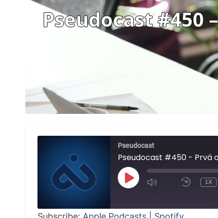
Pseudocast #450 –
Pseudocast
PLAY
1X
EPISODE
Subscribe:
Apple Podcasts
|
Spotify