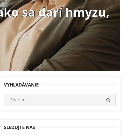
ako sa darí hmyzu,
VYHĽADÁVANIE
Search
SEARCH
for:
SLEDUJTE NÁS