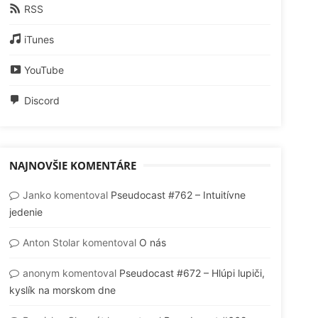
RSS
iTunes
YouTube
Discord
NAJNOVŠIE KOMENTÁRE
Janko
komentoval
Pseudocast #762 – Intuitívne
jedenie
Anton Stolar
komentoval
O nás
anonym
komentoval
Pseudocast #672 – Hlúpi lupiči,
kyslík na morskom dne