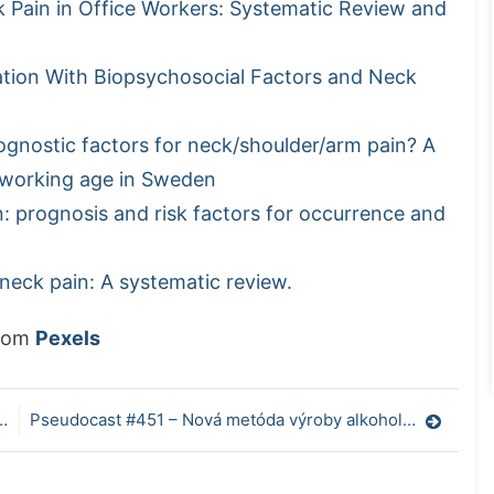
 Pain in Office Workers: Systematic Review and
ation With Biopsychosocial Factors and Neck
rognostic factors for neck/shoulder/arm pain? A
f working age in Sweden
n: prognosis and risk factors for occurrence and
e neck pain: A systematic review.
rom
Pexels
Pseudocast #451 – Nová metóda výroby alkoholu, živý betón, Ignác Semmelweis (opäť)