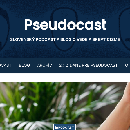
Pseudocast
SLOVENSKÝ PODCAST A BLOG O VEDE A SKEPTICIZME
DCAST
BLOG
ARCHÍV
2% Z DANE PRE PSEUDOCAST
O
PODCAST