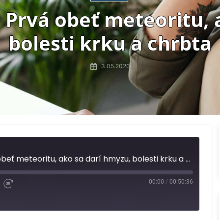
 Prvá obeť meteoritu, 
bolesti krku a chrbta
3.05.2020
Pseudocast #450 - Prvá obeť meteoritu, ako sa darí hmyzu, bolesti krku a chrbta
00:00
/
00:50:36