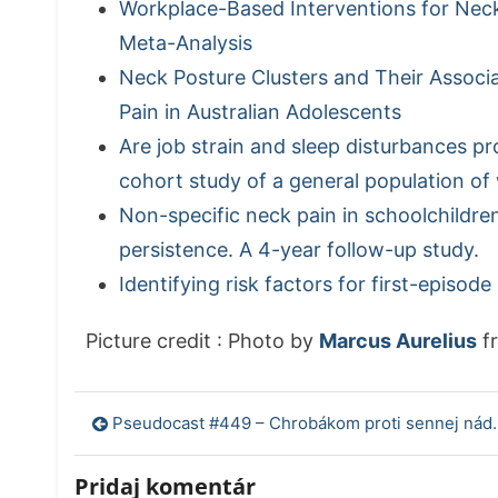
Workplace-Based Interventions for Neck
Meta-Analysis
Neck Posture Clusters and Their Associ
Pain in Australian Adolescents
Are job strain and sleep disturbances p
cohort study of a general population o
Non-specific neck pain in schoolchildre
persistence. A 4-year follow-up study.
Identifying risk factors for first-episod
Picture credit : Photo by
Marcus Aurelius
f
Navigácia
Pseudocast #449 – Chrobákom proti sennej nádche, medzihviezdny návštevník, enzým rozkladajúci plasty
v
Pridaj komentár