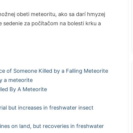
ožnej obeti meteoritu, ako sa darí hmyzej
e sedenie za počítačom na bolesti krku a
e of Someone Killed by a Falling Meteorite
by a meteorite
lled By A Meteorite
rial but increases in freshwater insect
lines on land, but recoveries in freshwater