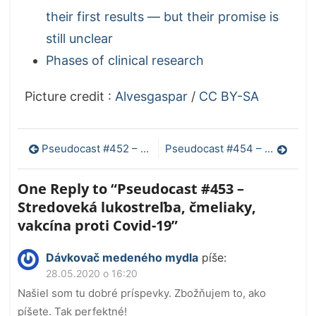
their first results — but their promise is
still unclear
Phases of clinical research
Picture credit :
Alvesgaspar
/
CC BY-SA
Navigácia
Pseudocast #452 – Masky, racionalita, začiatky vakcinácie
Pseudocast #454 – Hydroxychlorochín, 2D materiály, interupcie
v
One Reply to “Pseudocast #453 –
článku
Stredoveká lukostreľba, čmeliaky,
vakcína proti Covid-19”
Dávkovač medeného mydla
píše:
28.05.2020 o 16:20
Našiel som tu dobré príspevky. Zbožňujem to, ako
píšete. Tak perfektné!