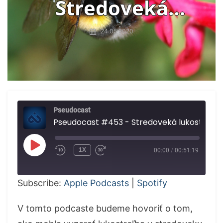
Stredoveká
lukostreľba,
24.05.2020
čmeliaky, vakcína
proti Covid-19
Pseudocast
Pseudocast #453 - Stredoveká lukostreľba, čmeliaky, vakcína proti
PLAY
1X
00:00
/
00:51:19
EPISODE
Subscribe:
Apple Podcasts
|
Spotify
V tomto podcaste budeme hovoriť o tom,