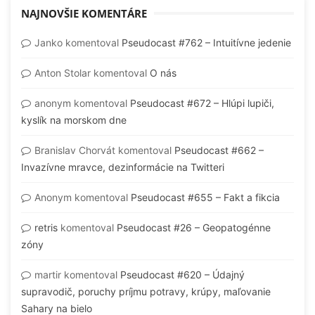
NAJNOVŠIE KOMENTÁRE
Janko
komentoval
Pseudocast #762 – Intuitívne jedenie
Anton Stolar
komentoval
O nás
anonym
komentoval
Pseudocast #672 – Hlúpi lupiči,
kyslík na morskom dne
Branislav Chorvát
komentoval
Pseudocast #662 –
Invazívne mravce, dezinformácie na Twitteri
Anonym
komentoval
Pseudocast #655 – Fakt a fikcia
retris
komentoval
Pseudocast #26 – Geopatogénne
zóny
martir
komentoval
Pseudocast #620 – Údajný
supravodič, poruchy príjmu potravy, krúpy, maľovanie
Sahary na bielo