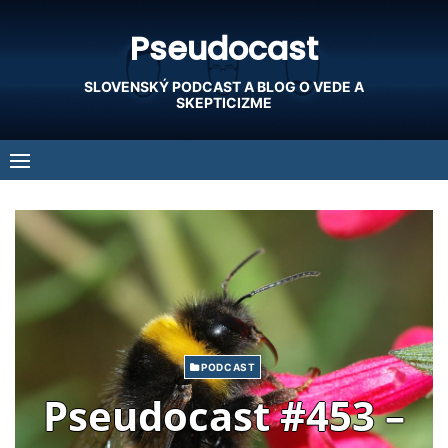
Skip
Pseudocast
to
content
SLOVENSKÝ PODCAST A BLOG O VEDE A
SKEPTICIZME
PODCAST
Pseudocast #453 –