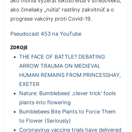
ako mohla vyzerať lukostreľba v stredoveku,
ako čmeliaky „nútia“ rastliny zakvitnúť a o
progrese vakcíny proti Covid-19.
Pseudocast 453 na YouTube
ZDROJE
THE FACE OF BATTLE? DEBATING
ARROW TRAUMA ON MEDIEVAL
HUMAN REMAINS FROM PRINCESSHAY,
EXETER
Nature: Bumblebees‘ ‚clever trick‘ fools
plants into flowering
Bumblebees Bite Plants to Force Them
to Flower (Seriously)
Coronavirus vaccine trials have delivered