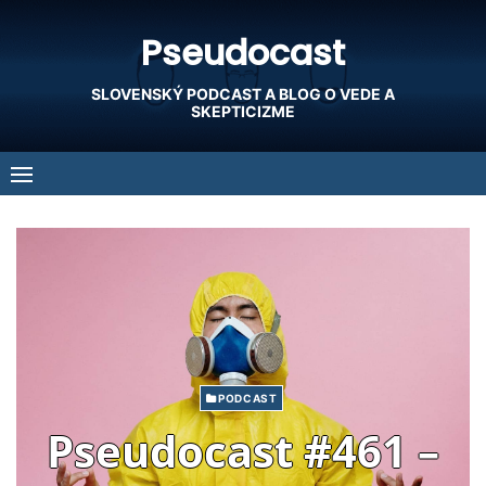
Skip
Pseudocast
to
content
SLOVENSKÝ PODCAST A BLOG O VEDE A
SKEPTICIZME
PODCAST
Pseudocast #461 –