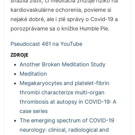
snažila zistiť, či meditácia znižuje riziko na
kardiovaskulárne ochorenia, povieme si
nejaké dobré, ale i zlé správy o Covid-19 a
porozprávame sa o knižke Humble Pie.
Pseudocast 461 na YouTube
ZDROJE
Another Broken Meditation Study
Meditation
Megakaryocytes and platelet-fibrin
thrombi characterize multi-organ
thrombosis at autopsy in COVID-19: A
case series
The emerging spectrum of COVID-19
neurology: clinical, radiological and