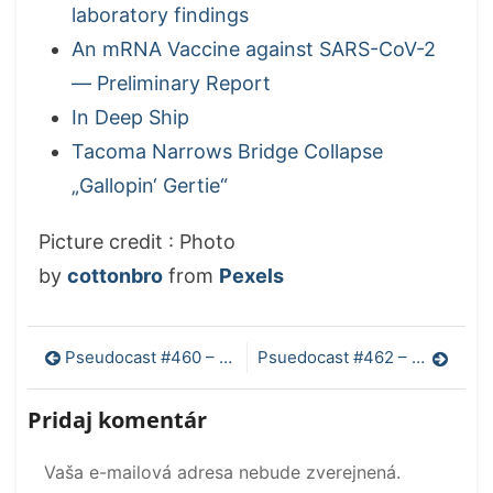
laboratory findings
An mRNA Vaccine against SARS-CoV-2
— Preliminary Report
In Deep Ship
Tacoma Narrows Bridge Collapse
„Gallopin‘ Gertie“
Picture credit : Photo
by
cottonbro
from
Pexels
Navigácia
Pseudocast #460 – Editovanie mitochondriálnej DNA, povrchová teplota Zeme
Psuedocast #462 – Nové spôsoby detegovania rakoviny, slizniaci, MMS a Covid-19
v
Pridaj komentár
článku
Vaša e-mailová adresa nebude zverejnená.