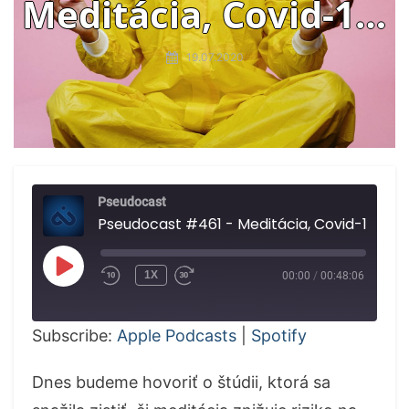
Meditácia, Covid-19,
Humble Pie
19.07.2020
Pseudocast
Pseudocast #461 - Meditácia, Covid-19, Humble Pie
PLAY
1X
00:00
/
00:48:06
EPISODE
Subscribe:
Apple Podcasts
|
Spotify
Dnes budeme hovoriť o štúdii, ktorá sa