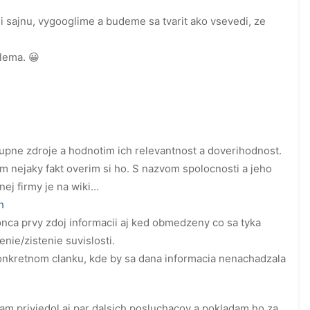
i sajnu, vygooglime a budeme sa tvarit ako vsevedi, ze
lema. 😀
upne zdroje a hodnotim ich relevantnost a doverihodnost.
 nejaky fakt overim si ho. S nazvom spolocnosti a jeho
ej firmy je na wiki…
h
nca prvy zdoj informacii aj ked obmedzeny co sa tyka
ie/zistenie suvislosti.
o konkretnom clanku, kde by sa dana informacia nenachadzala
am priviedol aj par dalsich posluchacov a pokladam ho za