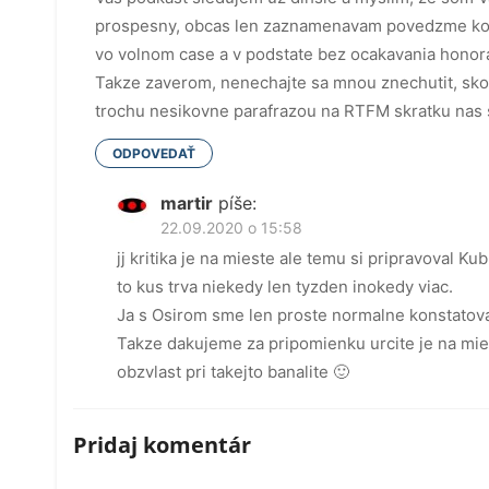
prospesny, obcas len zaznamenavam povedzme koli
vo volnom case a v podstate bez ocakavania honor
Takze zaverom, nenechajte sa mnou znechutit, skor
trochu nesikovne parafrazou na RTFM skratku nas 
ODPOVEDAŤ
martir
píše:
22.09.2020 o 15:58
jj kritika je na mieste ale temu si pripravoval K
to kus trva niekedy len tyzden inokedy viac.
Ja s Osirom sme len proste normalne konstatova
Takze dakujeme za pripomienku urcite je na mi
obzvlast pri takejto banalite 🙂
Pridaj komentár