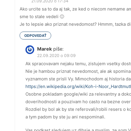
21.09.2020 o 17:34
Ako urcite sa to da aj tak, ze ked o niecom nemame an
sme to stale vedeli 🙂
Je to lepsie ako priznat nevedomost? Hmmm, tazka di
ODPOVEDAŤ
Marek
píše:
22.09.2020 o 09:09
Ak spracovavam nejaku temu, zistujem vsetky dost
Nie je hambou priznat nevedomost, ale ak spominam
vyznamom ste prisli Vy. Mimochodom aj historia dan
https://en.wikipedia.org/wiki/Koh-i-Noor_Hardtmut
Osobne pokladam google/wiki za relevantny a doko
doverihodnosti a pouzivam ho casto na bezne overen
Rozdiel by bol ak by ste referovali/robili resers 
a tym padom by ste ju ani nespominali.
Vas podkast sledujem uz dlhsie a myslim, ze som V