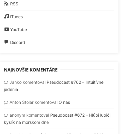
RSS
iTunes
YouTube
Discord
NAJNOVŠIE KOMENTÁRE
Janko
komentoval
Pseudocast #762 – Intuitívne
jedenie
Anton Stolar
komentoval
O nás
anonym
komentoval
Pseudocast #672 – Hlúpi lupiči,
kyslík na morskom dne