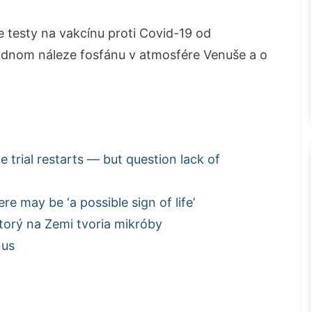
 testy na vakcínu proti Covid-19 od
odnom náleze fosfánu v atmosfére Venuše a o
e trial restarts — but question lack of
 may be ‘a possible sign of life’
ktorý na Zemi tvoria mikróby
nus