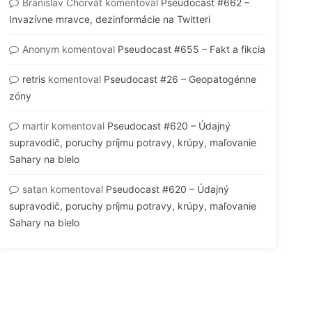
Branislav Chorvát
komentoval
Pseudocast #662 –
Invazívne mravce, dezinformácie na Twitteri
Anonym
komentoval
Pseudocast #655 – Fakt a fikcia
retris
komentoval
Pseudocast #26 – Geopatogénne
zóny
martir
komentoval
Pseudocast #620 – Údajný
supravodič, poruchy príjmu potravy, krúpy, maľovanie
Sahary na bielo
satan
komentoval
Pseudocast #620 – Údajný
supravodič, poruchy príjmu potravy, krúpy, maľovanie
Sahary na bielo