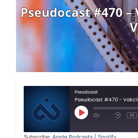
Pseudocast #470 – 
V
Pseudocast
PLAY
1X
EPISODE
Subscribe:
Apple Podcasts
|
Spotify