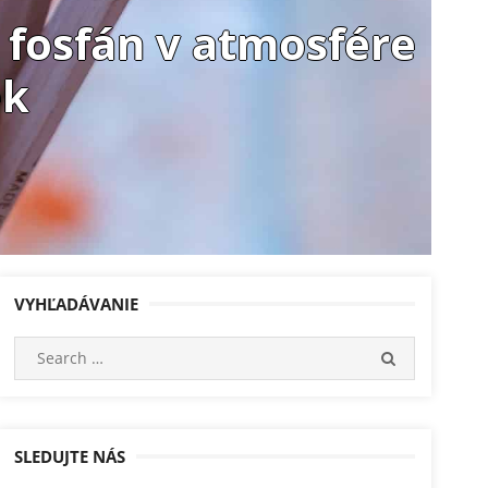
 fosfán v atmosfére
ek
VYHĽADÁVANIE
Search
SEARCH
for:
SLEDUJTE NÁS