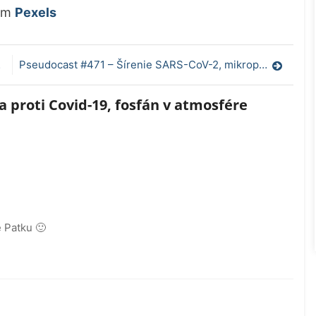
om
Pexels
Pseudocast #471 – Šírenie SARS-CoV-2, mikroplasty z oblečenia, faxy
 proti Covid-19, fosfán v atmosfére
 Patku 🙂