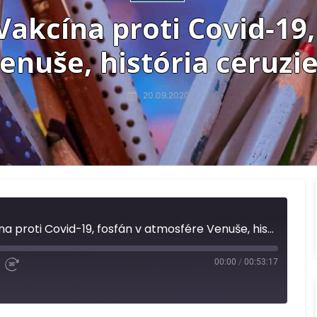
Vakcína proti Covid-19,
enuše, história ceruzi
20.09.2020
Pseudocast #470 - Vakcína proti Covid-19, fosfán v atmosfére Venuše, história ceruziek
00:00
/
00:53:17