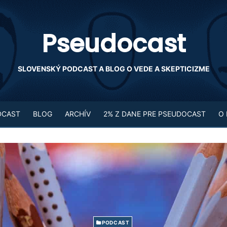
Pseudocast
SLOVENSKÝ PODCAST A BLOG O VEDE A SKEPTICIZME
DCAST
BLOG
ARCHÍV
2% Z DANE PRE PSEUDOCAST
O
PODCAST