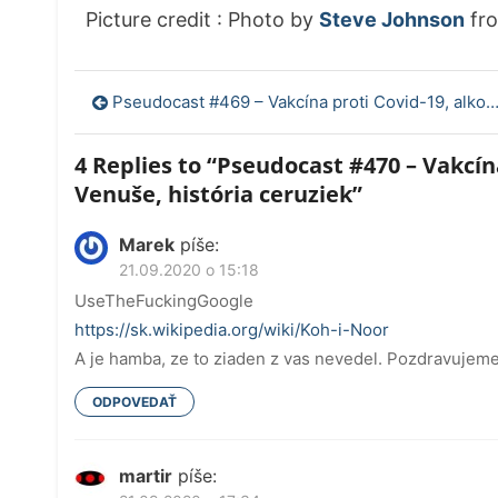
Picture credit : Photo by
Steve Johnson
fr
Navigácia
Pseudocast #469 – Vakcína proti Covid-19, alkohol a demencia
v
4 Replies to “
Pseudocast #470 – Vakcína
článku
Venuše, história ceruziek
”
Marek
píše:
21.09.2020 o 15:18
UseTheFuckingGoogle
https://sk.wikipedia.org/wiki/Koh-i-Noor
A je hamba, ze to ziaden z vas nevedel. Pozdravujeme
ODPOVEDAŤ
martir
píše: