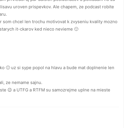
savu uroven prispevkov. Ale chapem, ze podcast robite
aru.
 som chcel len trochu motivovat k zvyseniu kvality mozno
starych it-ckarov ked nieco nevieme 🙂
ubko 🙂 uz si sype popol na hlavu a bude mat doplnenie len
li, ze nemame sajnu.
este 😉 a UTFG a RTFM su samozrejme uplne na mieste