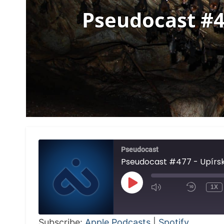
Pseudocast #4
Pseudocast
Pseudocast #477 - Upírsk
PLAY
1X
EPISODE
Subscribe:
Apple Podcasts
|
Spotify