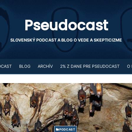
Pseudocast
SLOVENSKÝ PODCAST A BLOG O VEDE A SKEPTICIZME
DCAST
BLOG
ARCHÍV
2% Z DANE PRE PSEUDOCAST
O
PODCAST