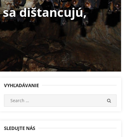
sa dištancujú,
VYHĽADÁVANIE
Search
SEARCH
for:
SLEDUJTE NÁS