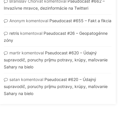
Branislav Chorvát
komentoval
Pseudocast #662 –
Invazívne mravce, dezinformácie na Twitteri
Anonym
komentoval
Pseudocast #655 – Fakt a fikcia
retris
komentoval
Pseudocast #26 – Geopatogénne
zóny
martir
komentoval
Pseudocast #620 – Údajný
supravodič, poruchy príjmu potravy, krúpy, maľovanie
Sahary na bielo
satan
komentoval
Pseudocast #620 – Údajný
supravodič, poruchy príjmu potravy, krúpy, maľovanie
Sahary na bielo