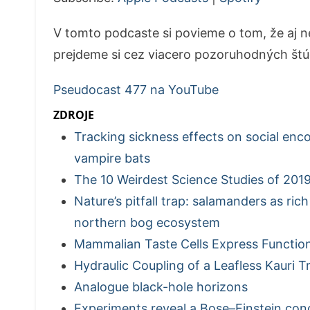
V tomto podcaste si povieme o tom, že aj ne
prejdeme si cez viacero pozoruhodných štúd
Pseudocast 477 na YouTube
ZDROJE
Tracking sickness effects on social enco
vampire bats
The 10 Weirdest Science Studies of 201
Nature’s pitfall trap: salamanders as ric
northern bog ecosystem
Mammalian Taste Cells Express Function
Hydraulic Coupling of a Leafless Kauri 
Analogue black-hole horizons
Experiments reveal a Bose–Einstein co