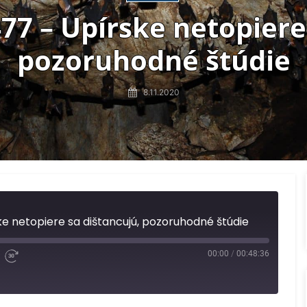
77 – Upírske netopiere 
pozoruhodné štúdie
8.11.2020
e netopiere sa dištancujú, pozoruhodné štúdie
00:00
/
00:48:36