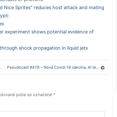
d Nice Sprites” reduces host attack and mating
ypti
es
der experiment shows potential evidence of
through shock propagation in liquid jets
Pseudocast #478 – Nová Covid-19 vakcína, AI testovanie
dované polia sú označené
*