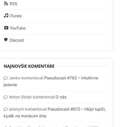
RSS
iTunes
YouTube
Discord
NAJNOVŠIE KOMENTÁRE
Janko
komentoval
Pseudocast #762 – Intuitívne
jedenie
Anton Stolar
komentoval
O nás
anonym
komentoval
Pseudocast #672 – Hlúpi lupiči,
kyslík na morskom dne