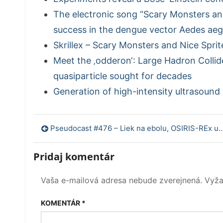
The electronic song “Scary Monsters an
success in the dengue vector Aedes aeg
Skrillex – Scary Monsters and Nice Sprit
Meet the ‚odderon‘: Large Hadron Colli
quasiparticle sought for decades
Generation of high-intensity ultrasound 
Navigácia
Pseudocast #476 – Liek na ebolu, OSIRIS-REx update, cookies a internetové stránky
v
Pridaj komentár
článku
Vaša e-mailová adresa nebude zverejnená.
Vyža
KOMENTÁR
*