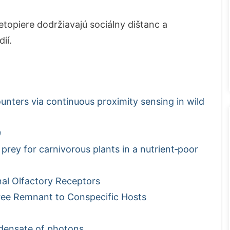
topiere dodržiavajú sociálny dištanc a
ií.
unters via continuous proximity sensing in wild
9
h prey for carnivorous plants in a nutrient‐poor
al Olfactory Receptors
Tree Remnant to Conspecific Hosts
ndensate of photons