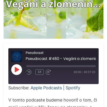
Vegáni a zlomeniny,
dánska štúdia o
29.11.2020
rúškach, genetika
rastlín
Pseudocast
Pseudocast #480 - Vegáni a zlomenin
PLAY
1X
00:00
/
00:57:20
EPISODE
Subscribe:
Apple Podcasts
|
Spotify
V tomto podcaste budeme hovoriť o tom, či