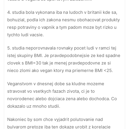
4. studia bola vykonana iba na ludoch v britanii kde sa,
bohuzial, podla ich zakona nesmu obohacovat produkty
resp potraviny o vapnik a tym padom moze byt rizko u
tychto ludi vacsie.
5. studia neporovnavala rovnaky pocet ludi v ramci tej
istej skupiny BMI. Je pravdepodobnejsie ze ked spadne
clovek s BMI=30 tak je menej pravdepodovne ze si
nieco zlomi ako vegan ktory ma priemerne BMI <25.
Veganstvom v dnesnej dobe sa kludne mozeme
stravovat vo vsetkych fazach zivota, ci je to
novorodenec alebo dojciaca zena alebo dochodca. Co
dokazalo uz mnoho studii.
Nakoniec by som chce vyjadrit polutovanie nad
bulvarom pretoze iba ten dokaze urobit z korelacie