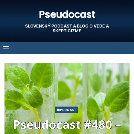
Skip
Pseudocast
to
content
SLOVENSKÝ PODCAST A BLOG O VEDE A
SKEPTICIZME
PODCAST
Pseudocast #480 –