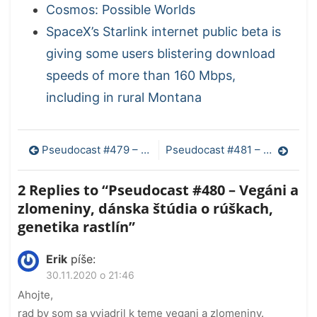
Cosmos: Possible Worlds
SpaceX’s Starlink internet public beta is
giving some users blistering download
speeds of more than 160 Mbps,
including in rural Montana
Navigácia
Pseudocast #479 – Fosfán na Venuši update, Arecibo teleskop, mitochondriálna DNA
Pseudocast #481 – Arecibo, deepmind skladanie proteínov, vegánstvo revisited
v
2 Replies to “
Pseudocast #480 – Vegáni a
článku
zlomeniny, dánska štúdia o rúškach,
genetika rastlín
”
Erik
píše:
30.11.2020 o 21:46
Ahojte,
rad by som sa vyjadril k teme vegani a zlomeniny.