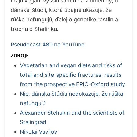
majú vegáni vyššiu šancu na zlomeniny, o
dánskej štúdii, ktorá údajne ukazuje, že
rúška nefungujú, ďalej o genetike rastlín a
trochu o Starlinku.
Pseudocast 480 na YouTube
ZDROJE
Vegetarian and vegan diets and risks of
total and site-specific fractures: results
from the prospective EPIC-Oxford study
Nie, dánska štúdia nedokazuje, že rúška
nefungujú
Alexander Stchukin and the scientists of
Stalingrad
Nikolai Vavilov