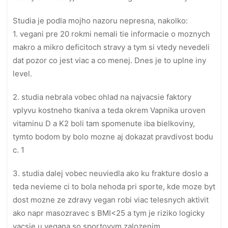
Studia je podla mojho nazoru nepresna, nakolko:
1. vegani pre 20 rokmi nemali tie informacie o moznych
makro a mikro deficitoch stravy a tym si vtedy nevedeli
dat pozor co jest viac a co menej. Dnes je to uplne iny
level.
2. studia nebrala vobec ohlad na najvacsie faktory
vplyvu kostneho tkaniva a teda okrem Vapnika uroven
vitaminu D a K2 boli tam spomenute iba bielkoviny,
tymto bodom by bolo mozne aj dokazat pravdivost bodu
c. 1
3. studia dalej vobec neuviedla ako ku frakture doslo a
teda nevieme ci to bola nehoda pri sporte, kde moze byt
dost mozne ze zdravy vegan robi viac telesnych aktivit
ako napr masozravec s BMI<25 a tym je riziko logicky
vacsie u vegana so sportovym zalozenim.