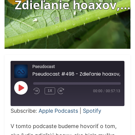
Zdieľanie hoaxov,
mucha ukradla gén,
4.04.2021
krvné zrazeniny a
AstraZeneca
Pseudocast
Pseudocast #498 - Zdieľanie hoaxov, mucha ukradla gén, krvné zrazeniny a AstraZeneca
PLAY
1X
00:00
/
00:57:13
EPISODE
Subscribe:
Apple Podcasts
|
Spotify
V tomto podcaste budeme hovoriť o tom,