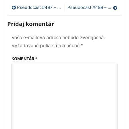
Navigácia
Pseudocast #497 – Výhoda domáceho prostredia, meranie času, projekt Debatér
Pseudocast #499 – Dlhodobé následky Covid-19, vitamín D, problémy s AI
v
Pridaj komentár
článku
Vaša e-mailová adresa nebude zverejnená.
Vyžadované polia sú označené
*
KOMENTÁR
*