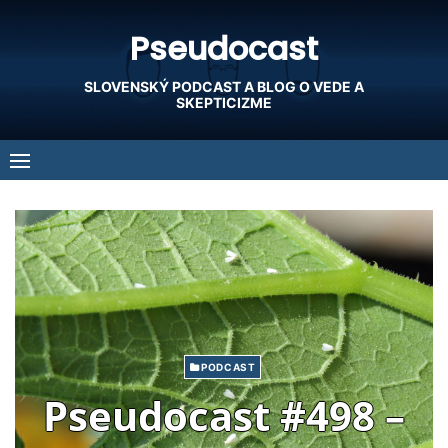
Skip
Pseudocast
to
content
SLOVENSKÝ PODCAST A BLOG O VEDE A
SKEPTICIZME
PODCAST
Pseudocast #498 –