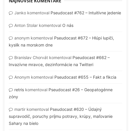
NAJNOVŠIE KOMENTÁRE
Janko
komentoval
Pseudocast #762 – Intuitívne jedenie
Anton Stolar
komentoval
O nás
anonym
komentoval
Pseudocast #672 – Hlúpi lupiči,
kyslík na morskom dne
Branislav Chorvát
komentoval
Pseudocast #662 –
Invazívne mravce, dezinformácie na Twitteri
Anonym
komentoval
Pseudocast #655 – Fakt a fikcia
retris
komentoval
Pseudocast #26 – Geopatogénne
zóny
martir
komentoval
Pseudocast #620 – Údajný
supravodič, poruchy príjmu potravy, krúpy, maľovanie
Sahary na bielo