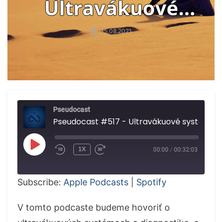
Ultravákuové
systémy, ALS, správa
15.08.2021
IPCC
Pseudocast
Pseudocast #517 - Ultravákuové systém
PLAY
1X
00:00
/
00:32:03
EPISODE
Subscribe:
Apple Podcasts
|
Spotify
V tomto podcaste budeme hovoriť o