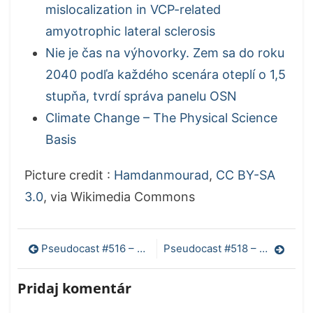
mislocalization in VCP-related
amyotrophic lateral sclerosis
Nie je čas na výhovorky. Zem sa do roku
2040 podľa každého scenára oteplí o 1,5
stupňa, tvrdí správa panelu OSN
Climate Change – The Physical Science
Basis
Picture credit :
Hamdanmourad
,
CC BY-SA
3.0
, via Wikimedia Commons
Navigácia
Pseudocast #516 – Výživové doplnky, Hubble, neurologické následky Covid-19
Pseudocast #518 – Excel autocorrect, 3. dávka vakcíny proti Covid-19, koraly a probiotiká, správa od IPCC
v
Pridaj komentár
článku