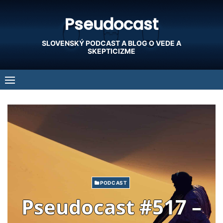
Skip
Pseudocast
to
content
SLOVENSKÝ PODCAST A BLOG O VEDE A
SKEPTICIZME
PODCAST
Pseudocast #517 –