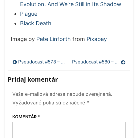
Evolution, And We’re Still in Its Shadow
Plague
Black Death
Image by
Pete Linforth
from
Pixabay
Navigácia
Pseudocast #578 – DART, Nobelova cena za chémiu, Fakt a fikcia, dopad Covidu na psychické rysy
Pseudocast #580 – Alex Jones, vírusy v ľade, sedavý život a demencia
v
Pridaj komentár
článku
Vaša e-mailová adresa nebude zverejnená.
Vyžadované polia sú označené
*
KOMENTÁR
*