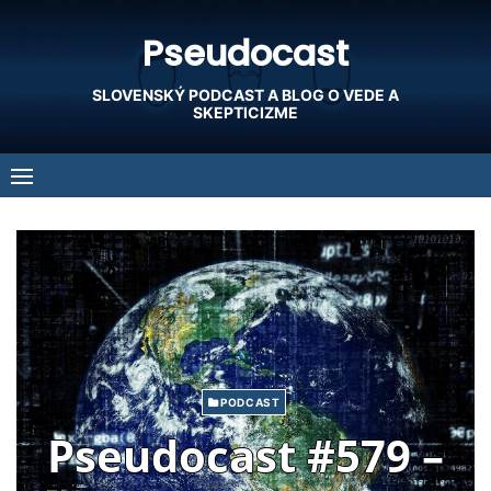
Skip
Pseudocast
to
content
SLOVENSKÝ PODCAST A BLOG O VEDE A
SKEPTICIZME
PODCAST
Pseudocast #579 –