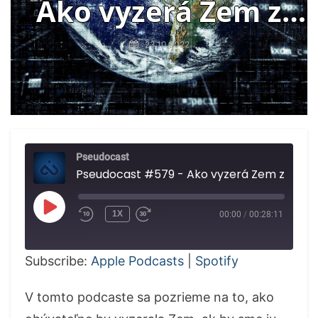
Ako vyzerá Zem z
diaľky, AI rieši
23.10.2022
matice, ozveny moru
v génoch
Pseudocast
Pseudocast #579 - Ako vyzerá Zem z diaľky, A
PLAY
1X
00:00
/
00:28:11
EPISODE
Subscribe:
Apple Podcasts
|
Spotify
V tomto podcaste sa pozrieme na to, ako