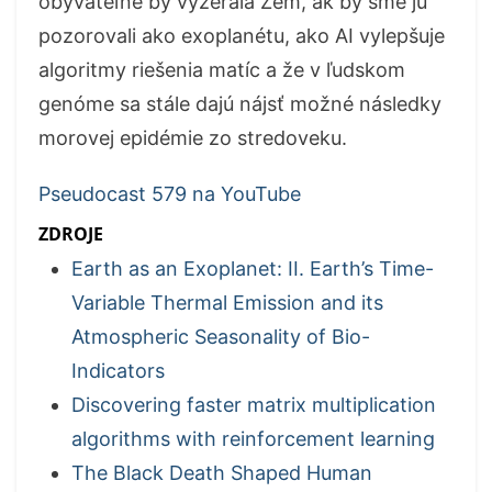
obývateľne by vyzerala Zem, ak by sme ju
pozorovali ako exoplanétu, ako AI vylepšuje
algoritmy riešenia matíc a že v ľudskom
genóme sa stále dajú nájsť možné následky
morovej epidémie zo stredoveku.
Pseudocast 579 na YouTube
ZDROJE
Earth as an Exoplanet: II. Earth’s Time-
Variable Thermal Emission and its
Atmospheric Seasonality of Bio-
Indicators
Discovering faster matrix multiplication
algorithms with reinforcement learning
The Black Death Shaped Human