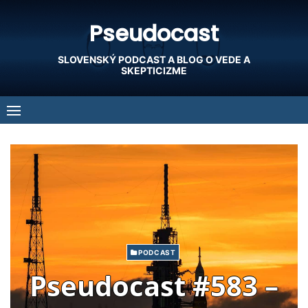
Skip
Pseudocast
to
content
SLOVENSKÝ PODCAST A BLOG O VEDE A
SKEPTICIZME
PODCAST
Pseudocast #583 –