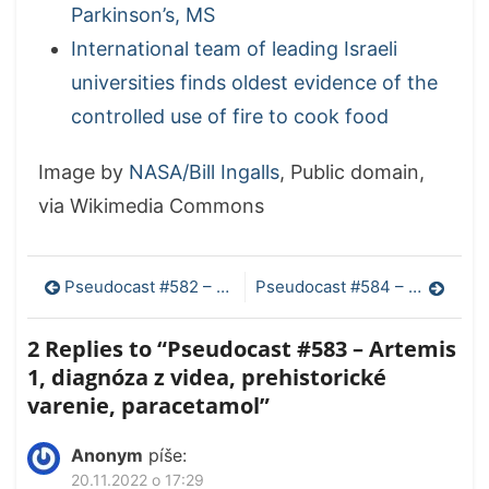
Parkinson’s, MS
International team of leading Israeli
universities finds oldest evidence of the
controlled use of fire to cook food
Image by
NASA/Bill Ingalls
, Public domain,
via Wikimedia Commons
Navigácia
Pseudocast #582 – Videohry a kognitívny výkon, prenatálna liečba, očkovanie, svätojánske mušky
Pseudocast #584 – Artemis I, zvláštne následky Covidu, kulinárska história, krátke správy
v
2 Replies to “
Pseudocast #583 – Artemis
článku
1, diagnóza z videa, prehistorické
varenie, paracetamol
”
Anonym
píše:
20.11.2022 o 17:29