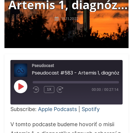
Artemis 1, diagnóza
z videa,
19.11.2022
prehistorické
varenie,
paracetamol
Pseudocast
Pseudocast #583 - Artemis 1, diagnóza z videa, prehistorické varenie, pa
PLAY
1X
00:00
/
00:27:14
EPISODE
Subscribe:
Apple Podcasts
|
Spotify
V tomto podcaste budeme hovoriť o misii