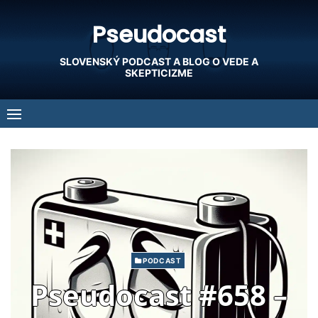
Skip
Pseudocast
to
content
SLOVENSKÝ PODCAST A BLOG O VEDE A
SKEPTICIZME
PODCAST
Pseudocast #658 –