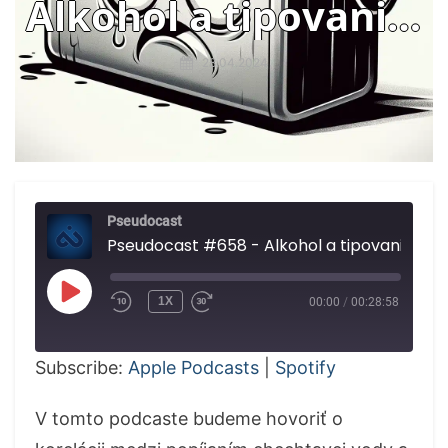
Alkohol a tipovanie,
muž mal Covid 613
28.04.2024
dní, lepšie nabíjanie
batérií
Pseudocast
Pseudocast #658 - Alkohol a 
PLAY
1X
00:00
/
00:28:58
EPISODE
Subscribe:
Apple Podcasts
|
Spotify
V tomto podcaste budeme hovoriť o