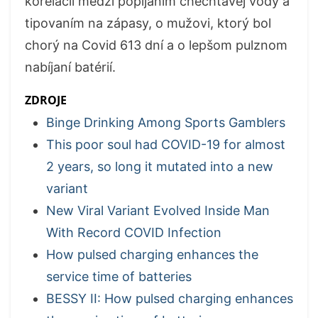
korelácii medzi popíjaním chechtavej vody a
tipovaním na zápasy, o mužovi, ktorý bol
chorý na Covid 613 dní a o lepšom pulznom
nabíjaní batérií.
ZDROJE
Binge Drinking Among Sports Gamblers
This poor soul had COVID-19 for almost
2 years, so long it mutated into a new
variant
New Viral Variant Evolved Inside Man
With Record COVID Infection
How pulsed charging enhances the
service time of batteries
BESSY II: How pulsed charging enhances