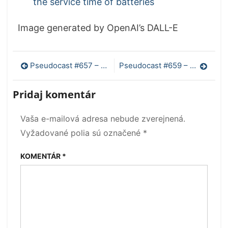
the service time of batteries
Image generated by OpenAI’s DALL-E
Navigácia
Pseudocast #657 – Jedenie praclíkov, zlatén, infekcie po operáciách
Pseudocast #659 – Starovekí jaskyniari, očkovanie proti glioblastómu
v
Pridaj komentár
článku
Vaša e-mailová adresa nebude zverejnená.
Vyžadované polia sú označené
*
KOMENTÁR
*