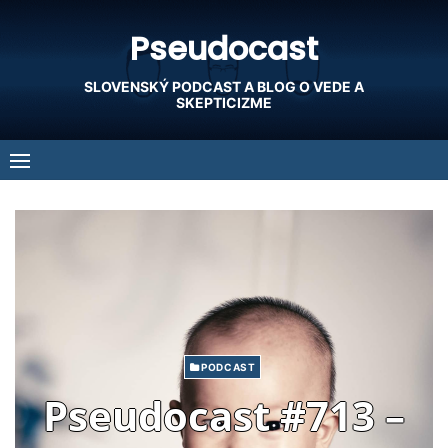
Skip
Pseudocast
to
content
SLOVENSKÝ PODCAST A BLOG O VEDE A
SKEPTICIZME
PODCAST
Pseudocast #713 –