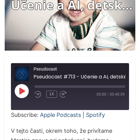
Učenie a AI, detské
slintanie
25.05.2025
Pseudocast
Pseudocast #713 - Učenie a AI, 
PLAY
1X
00:00
/
00:40:39
EPISODE
Subscribe:
Apple Podcasts
|
Spotify
V tejto časti, okrem toho, že privítame