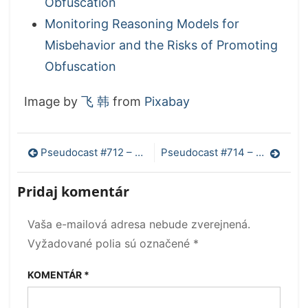
Obfuscation
Monitoring Reasoning Models for
Misbehavior and the Risks of Promoting
Obfuscation
Image by
飞 韩
from
Pixabay
Navigácia
Pseudocast #712 – Zvuky žiráf, obnovovanie koralov, diabetes typu 5
Pseudocast #714 – Rybky a ich sebauvedomenie, Crispr in vivo, infracervene videnie cez sosovky
v
Pridaj komentár
článku
Vaša e-mailová adresa nebude zverejnená.
Vyžadované polia sú označené
*
KOMENTÁR
*