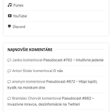
iTunes
YouTube
Discord
NAJNOVŠIE KOMENTÁRE
Janko
komentoval
Pseudocast #762 – Intuitívne jedenie
Anton Stolar
komentoval
O nás
anonym
komentoval
Pseudocast #672 – Hlúpi lupiči,
kyslík na morskom dne
Branislav Chorvát
komentoval
Pseudocast #662 –
Invazívne mravce, dezinformácie na Twitteri