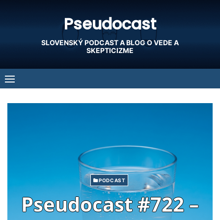
Skip
Pseudocast
to
content
SLOVENSKÝ PODCAST A BLOG O VEDE A
SKEPTICIZME
PODCAST
Pseudocast #722 –