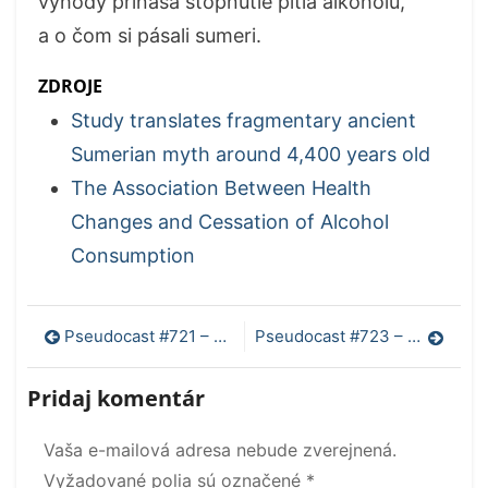
výhody prináša stopnutie pitia alkoholu,
a o čom si pásali sumeri.
ZDROJE
Study translates fragmentary ancient
Sumerian myth around 4,400 years old
The Association Between Health
Changes and Cessation of Alcohol
Consumption
Navigácia
Pseudocast #721 – Pondelkitída, magicke podania vo volejbale a je humor evolučná výhoda
Pseudocast #723 – Slovinsko, vírus a rakovina, tsunami
v
Pridaj komentár
článku
Vaša e-mailová adresa nebude zverejnená.
Vyžadované polia sú označené
*