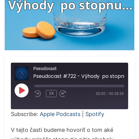
Výhody po stopnutí
pitia alkoholu,
27.07.2025
sumerská tabuľka
Pseudocast
Pseudocast #722
PLAY
1X
00:00
/
00:38:59
EPISODE
Subscribe:
Apple Podcasts
|
Spotify
V tejto časti budeme hovoriť o tom aké