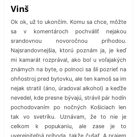
Vinš
Ok ok, už to ukončím. Komu sa chce, môžte
sa v komentároch pochváliť nejakou
srandovnou novoročnou príhodou.
Najsrandovnejšia, ktorú poznám ja, je keď
mi kamarát rozprával, ako bol u voľajakých
známych na byte, o polnoci sa šli pozrieť na
ohňostroj pred bytovku, ale ten kamoš sa im
nejak stratil (áno, úradoval alkohol) a keďže
nevedel, kde presne bývajú, strávil pár hodín
pochodovaním po nočných Košiciach len
tak vo svetríku. Uznávam, že to nie je
celkom k popukaniu, ale zase je to
uverejniteľná príhoda, takže čušať. A prajem