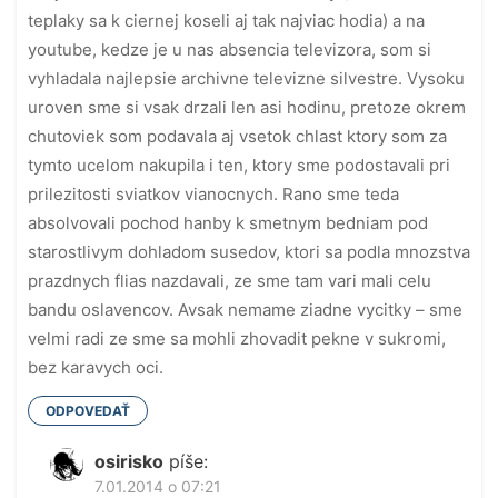
teplaky sa k ciernej koseli aj tak najviac hodia) a na
youtube, kedze je u nas absencia televizora, som si
vyhladala najlepsie archivne televizne silvestre. Vysoku
uroven sme si vsak drzali len asi hodinu, pretoze okrem
chutoviek som podavala aj vsetok chlast ktory som za
tymto ucelom nakupila i ten, ktory sme podostavali pri
prilezitosti sviatkov vianocnych. Rano sme teda
absolvovali pochod hanby k smetnym bedniam pod
starostlivym dohladom susedov, ktori sa podla mnozstva
prazdnych flias nazdavali, ze sme tam vari mali celu
bandu oslavencov. Avsak nemame ziadne vycitky – sme
velmi radi ze sme sa mohli zhovadit pekne v sukromi,
bez karavych oci.
ODPOVEDAŤ
osirisko
píše:
7.01.2014 o 07:21