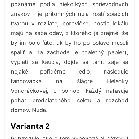
poznáme podľa niekoľkých sprievodných
znakov – je prítomných nula hostí spiacich
tvárou v rozliatej borovičke, hostia lokálu
majú na sebe odev, z ktorého je zrejmé, že
by im bolo ľúto, ak by ho po oslave museli
spáliť a na záchode je toaletný papier),
vyplatí sa kaucia, dojde sa tam, zaje sa
nejaké pofidérne jedlo, nasleduje
tancovačka na šlágre Helenky
Vondráčkovej, o polnoci každý nafasuje
pohár predplateného sektu a rozchod
domov. Nuda.
Varianta 2
Pritvrdzuje, ako o tom vypovedá aj názov “I