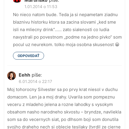
Martirisko
píše:
1.01.2014 o 11:53
No nieco natom bude. Teda ja si nepametam ziadnu
blaznivu historku ktora sa zacina slovami „ked sme
isli na mliecny drink“…… zato sialenosti co ludia
navystrali po povestnom „podme na jedno pivko“ som
pocul uz neurekom. tolko moja osobna skusenost 😀
ODPOVEDAŤ
Eehh
píše:
6.01.2014 o 22:17
Moj tohorocny Silvester sa po prvy krat niesol v duchu
domacom. Len ja a moj drahy. Uvarila som pompeznu
veceru z mladeho jelena a rozne lahodky s vysokym
obsahom nasho narodneho skvostu – bryndze, navliekla
som sa do vecernych siat, po dlhsom boji som donutila
svojho draheho nech si oblecie tesilaky (tvrdil ze cierne