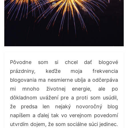
31.12.2013
Pôvodne som si chcel dať blogové
prázdniny, keďže moja frekvencia
blogovania ma nesmierne ubíja a odčerpáva
mi mnoho životnej energie, ale po
dôkladnom uvážení pre a proti som usúdil,
že predsa len nejaký novoročný blog
napíšem a ďalej tak vo verejnom povedomí
utvrdím dojem, že som sociálne súci jedinec.