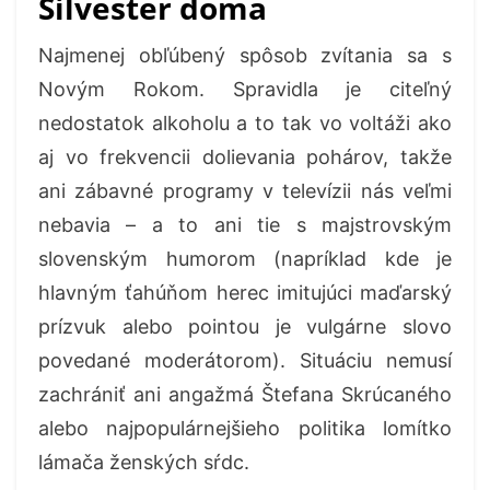
Silvester doma
Najmenej obľúbený spôsob zvítania sa s
Novým Rokom. Spravidla je citeľný
nedostatok alkoholu a to tak vo voltáži ako
aj vo frekvencii dolievania pohárov, takže
ani zábavné programy v televízii nás veľmi
nebavia – a to ani tie s majstrovským
slovenským humorom (napríklad kde je
hlavným ťahúňom herec imitujúci maďarský
prízvuk alebo pointou je vulgárne slovo
povedané moderátorom). Situáciu nemusí
zachrániť ani angažmá Štefana Skrúcaného
alebo najpopulárnejšieho politika lomítko
lámača ženských sŕdc.