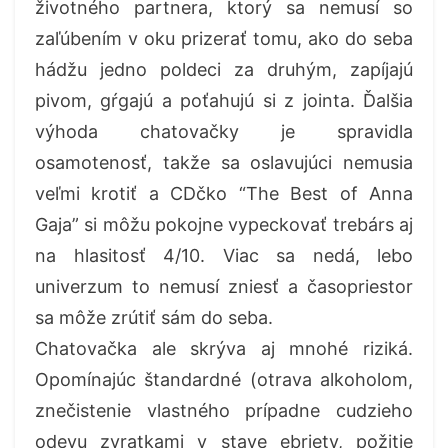
životného partnera, ktorý sa nemusí so
zaľúbením v oku prizerať tomu, ako do seba
hádžu jedno poldeci za druhým, zapíjajú
pivom, gŕgajú a poťahujú si z jointa. Ďalšia
výhoda chatovačky je spravidla
osamotenosť, takže sa oslavujúci nemusia
veľmi krotiť a CDčko “The Best of Anna
Gaja” si môžu pokojne vypeckovať trebárs aj
na hlasitosť 4/10. Viac sa nedá, lebo
univerzum to nemusí zniesť a časopriestor
sa môže zrútiť sám do seba.
Chatovačka ale skrýva aj mnohé riziká.
Opomínajúc štandardné (otrava alkoholom,
znečistenie vlastného prípadne cudzieho
odevu zvratkami v stave ebriety, požitie