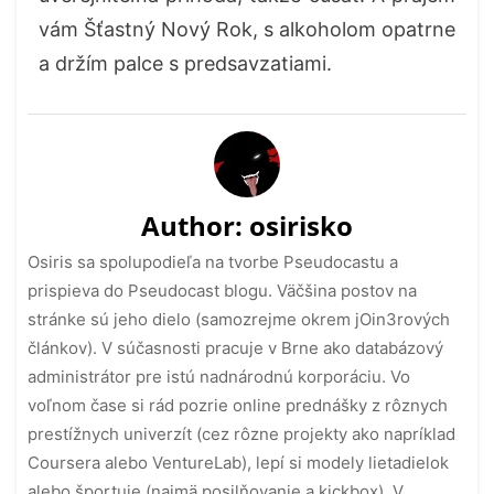
vám Šťastný Nový Rok, s alkoholom opatrne
a držím palce s predsavzatiami.
Author:
osirisko
Osiris sa spolupodieľa na tvorbe Pseudocastu a
prispieva do Pseudocast blogu. Väčšina postov na
stránke sú jeho dielo (samozrejme okrem jOin3rových
článkov). V súčasnosti pracuje v Brne ako databázový
administrátor pre istú nadnárodnú korporáciu. Vo
voľnom čase si rád pozrie online prednášky z rôznych
prestížnych univerzít (cez rôzne projekty ako napríklad
Coursera alebo VentureLab), lepí si modely lietadielok
alebo športuje (najmä posilňovanie a kickbox). V