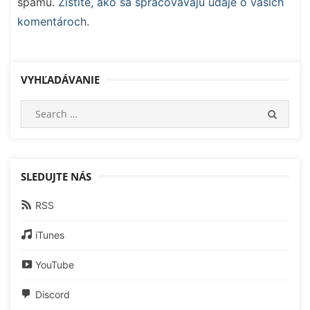
spamu.
Zistite, ako sa spracovávajú údaje o vašich
komentároch.
VYHĽADÁVANIE
Search
SEARC
for:
SLEDUJTE NÁS
RSS
iTunes
YouTube
Discord