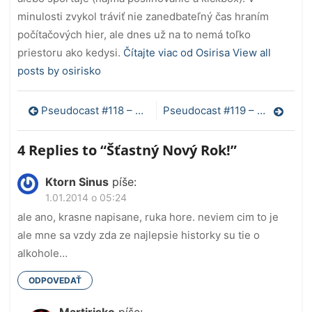
minulosti zvykol tráviť nie zanedbateľný čas hraním
počítačových hier, ale dnes už na to nemá toľko
priestoru ako kedysi.
Čítajte viac od Osirisa
View all
posts by osirisko
Navigácia
Pseudocast #118 – HAARP
Pseudocast #119 – Fototerapia
v
4 Replies to “
Šťastný Nový Rok!
”
článku
Ktorn Sinus
píše:
1.01.2014 o 05:24
ale ano, krasne napisane, ruka hore. neviem cim to je
ale mne sa vzdy zda ze najlepsie historky su tie o
alkohole…
ODPOVEDAŤ