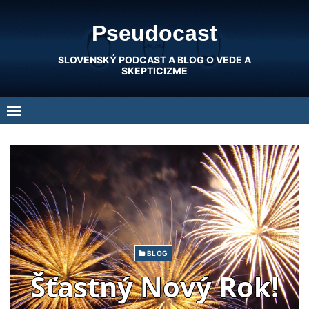
Skip
Pseudocast
to
content
SLOVENSKÝ PODCAST A BLOG O VEDE A
SKEPTICIZME
BLOG
Šťastný Nový Rok!