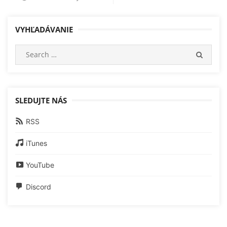
v
VYHĽADÁVANIE
článkoch
Search
SEARC
for:
SLEDUJTE NÁS
RSS
iTunes
YouTube
Discord