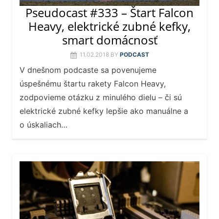
Pseudocast #333 – Štart Falcon
Heavy, elektrické zubné kefky,
smart domácnosť
11.02.2018
BY
PODCAST
V dnešnom podcaste sa povenujeme
úspešnému štartu rakety Falcon Heavy,
zodpovieme otázku z minulého dielu – či sú
elektrické zubné kefky lepšie ako manuálne a
o úskaliach…