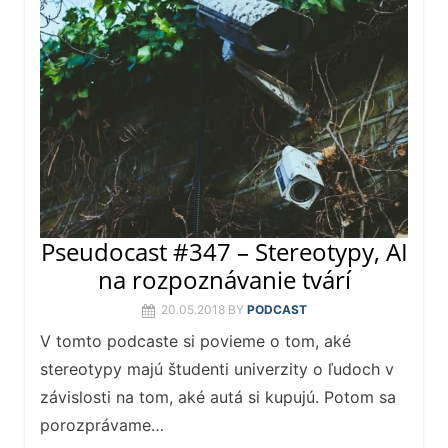
Pseudocast #347 – Stereotypy, AI
na rozpoznávanie tvárí
20.05.2018
BY
PODCAST
V tomto podcaste si povieme o tom, aké
stereotypy majú študenti univerzity o ľudoch v
závislosti na tom, aké autá si kupujú. Potom sa
porozprávame…