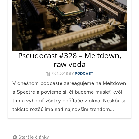
Pseudocast #328 – Meltdown,
raw voda
7.01.2018
BY
PODCAST
V dnešnom podcaste zareagujeme na Meltdown
a Spectre a povieme si, či budeme musieť kvôli
tomu vyhodiť všetky počítače z okna. Neskôr sa
takisto rozčúlime nad najnovším trendom…
Navigácia
Staršie články