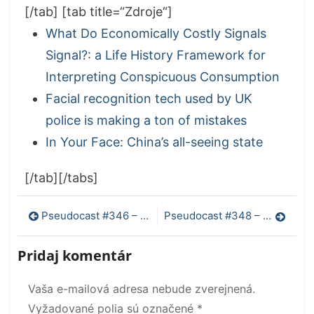
[/tab] [tab title=“Zdroje“]
What Do Economically Costly Signals
Signal?: a Life History Framework for
Interpreting Conspicuous Consumption
Facial recognition tech used by UK
police is making a ton of mistakes
In Your Face: China’s all-seeing state
[/tab][/tabs]
Navigácia
Pseudocast #346 – Zážitky z Černobyľu, americká výživa, KRUSTY
Pseudocast #348 – Martir v USA, EM-Drive, nový projekt Elona Muska
v
Pridaj komentár
článku
Vaša e-mailová adresa nebude zverejnená.
Vyžadované polia sú označené
*