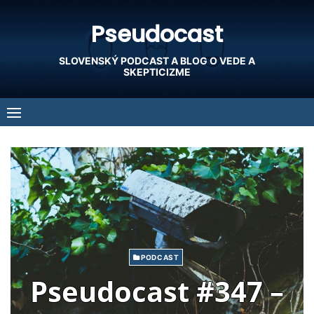
Skip
Pseudocast
to
content
SLOVENSKÝ PODCAST A BLOG O VEDE A
SKEPTICIZME
PODCAST
Pseudocast #347 –