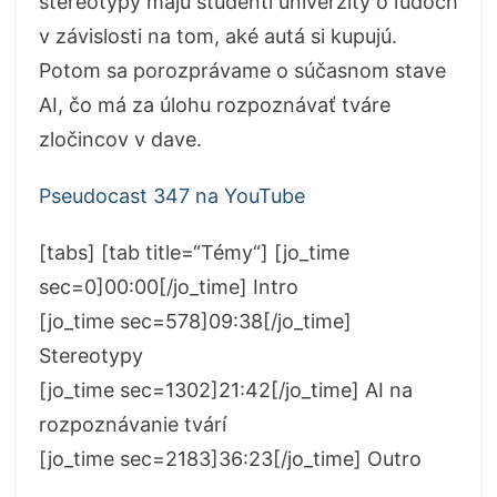
stereotypy majú študenti univerzity o ľudoch
v závislosti na tom, aké autá si kupujú.
Potom sa porozprávame o súčasnom stave
AI, čo má za úlohu rozpoznávať tváre
zločincov v dave.
Pseudocast 347 na YouTube
[tabs] [tab title=“Témy“] [jo_time
sec=0]00:00[/jo_time] Intro
[jo_time sec=578]09:38[/jo_time]
Stereotypy
[jo_time sec=1302]21:42[/jo_time] AI na
rozpoznávanie tvárí
[jo_time sec=2183]36:23[/jo_time] Outro