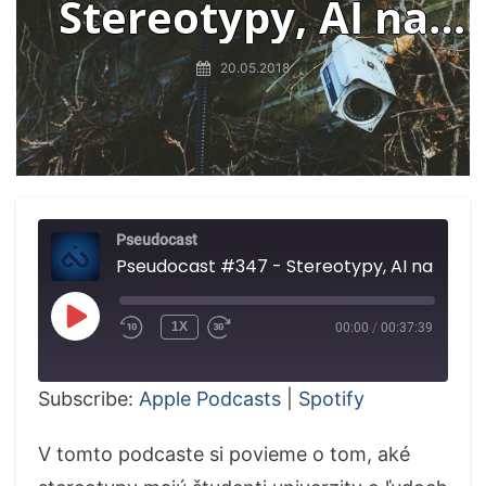
Stereotypy, AI na
rozpoznávanie tvárí
20.05.2018
Pseudocast
Pseudocast #347 - Stereotypy, AI na rozpoznávanie tvárí
PLAY
1X
00:00
/
00:37:39
EPISODE
Subscribe:
Apple Podcasts
|
Spotify
V tomto podcaste si povieme o tom, aké