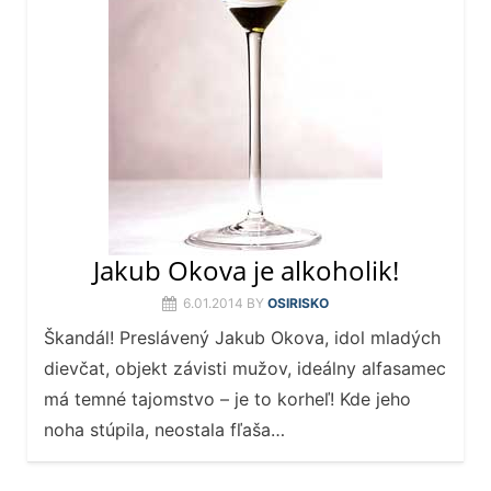
Jakub Okova je alkoholik!
6.01.2014
BY
OSIRISKO
Škandál! Preslávený Jakub Okova, idol mladých
dievčat, objekt závisti mužov, ideálny alfasamec
má temné tajomstvo – je to korheľ! Kde jeho
noha stúpila, neostala fľaša…