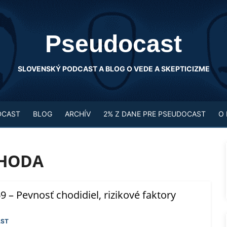
Pseudocast
SLOVENSKÝ PODCAST A BLOG O VEDE A SKEPTICIZME
DCAST
BLOG
ARCHÍV
2% Z DANE PRE PSEUDOCAST
O
IHODA
 – Pevnosť chodidiel, rizikové faktory
ST