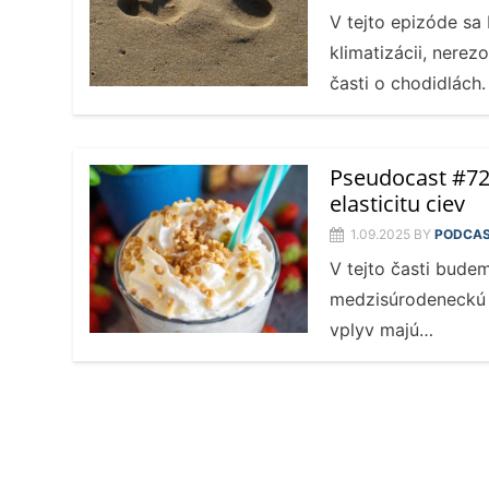
V tejto epizóde sa
klimatizácii, nere
časti o chodidlách.
Pseudocast #727
elasticitu ciev
1.09.2025
BY
PODCA
V tejto časti budem
medzisúrodeneckú a
vplyv majú…