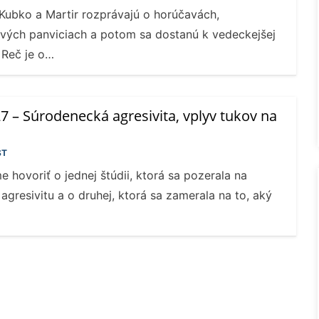
 Kubko a Martir rozprávajú o horúčavách,
zových panviciach a potom sa dostanú k vedeckejšej
 Reč je o…
 – Súrodenecká agresivita, vplyv tukov na
ST
e hovoriť o jednej štúdii, ktorá sa pozerala na
gresivitu a o druhej, ktorá sa zamerala na to, aký