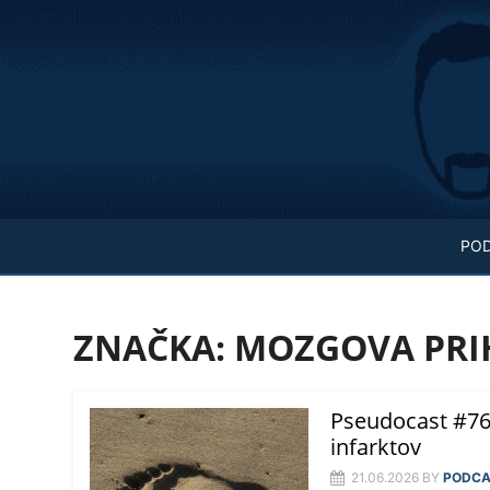
Skip
to
content
PO
ZNAČKA:
MOZGOVA PR
Pseudocast #769
infarktov
21.06.2026
BY
PODCA