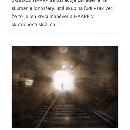
Skratkou HAARP sa označuje zariadenie na
skúmanie ionosféry. Istá skupina ľudí však verí,
že to je len krycí manéver a HAARP v
skutočnosti slúži na…