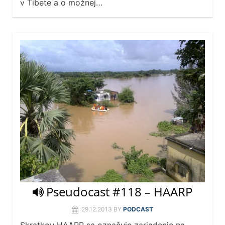
v Tibete a o možnej…
Pseudocast #118 – HAARP
29.12.2013
BY
PODCAST