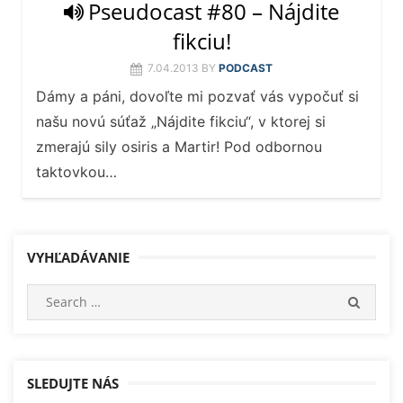
Pseudocast #80 – Nájdite
fikciu!
7.04.2013
BY
PODCAST
Dámy a páni, dovoľte mi pozvať vás vypočuť si
našu novú súťaž „Nájdite fikciu“, v ktorej si
zmerajú sily osiris a Martir! Pod odbornou
taktovkou…
VYHĽADÁVANIE
Search
SEARC
for:
SLEDUJTE NÁS