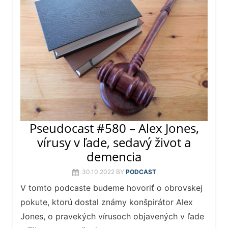
Pseudocast #580 – Alex Jones,
vírusy v ľade, sedavý život a
demencia
30.10.2022
BY
PODCAST
V tomto podcaste budeme hovoriť o obrovskej
pokute, ktorú dostal známy konšpirátor Alex
Jones, o pravekých vírusoch objavených v ľade