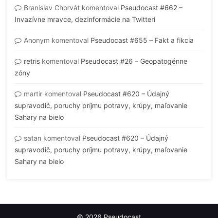
Branislav Chorvát
komentoval
Pseudocast #662 –
Invazívne mravce, dezinformácie na Twitteri
Anonym
komentoval
Pseudocast #655 – Fakt a fikcia
retris
komentoval
Pseudocast #26 – Geopatogénne
zóny
martir
komentoval
Pseudocast #620 – Údajný
supravodič, poruchy príjmu potravy, krúpy, maľovanie
Sahary na bielo
satan
komentoval
Pseudocast #620 – Údajný
supravodič, poruchy príjmu potravy, krúpy, maľovanie
Sahary na bielo
© 2026 Pseudocast