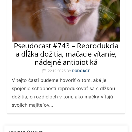
Pseudocast #743 – Reprodukcia
a dĺžka dožitia, mačacie vítanie,
nádejné antibiotiká
22.12.2025
BY
PODCAST
V tejto časti budeme hovoriť o tom, aké je
spojenie schopnosti reprodukovať sa s dĺžkou
dožitia, o rozdieloch v tom, ako mačky vítajú
svojich majiteľov…