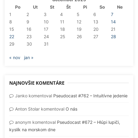
Po
Ut
St
Št
Pi
So
Ne
1
2
3
4
5
6
7
8
9
10
11
12
13
14
15
16
17
18
19
20
21
22
23
24
25
26
27
28
29
30
31
« nov
jan »
NAJNOVŠIE KOMENTÁRE
Janko
komentoval
Pseudocast #762 – Intuitívne jedenie
Anton Stolar
komentoval
O nás
anonym
komentoval
Pseudocast #672 – Hlúpi lupiči,
kyslík na morskom dne