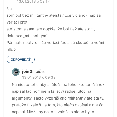
13.01.2013 o 09:17
/Ja
som bol tiež militantný ateista./ ..celý článok napísal
veriaci proti
ateistom a sám tam dopíše, že bol tiež ateistom,
dokonca „militantným“.
Pán autor potvrdil, že veriaci ľudia sú skutočne veľmi
hllúpi.
ODPOVEDAŤ
join3r
píše:
13.01.2013 o 09:32
Namiesto toho aby si útočil na toho, kto ten článok
napísal (ad hominem fallacy) radšej útoč na
argumenty. Takto vyzeráš ako militantný ateista ty,
pretože ti záleží na tom, kto niečo napísal a nie čo
napísal. Nieže by na tom záležalo alebo by to