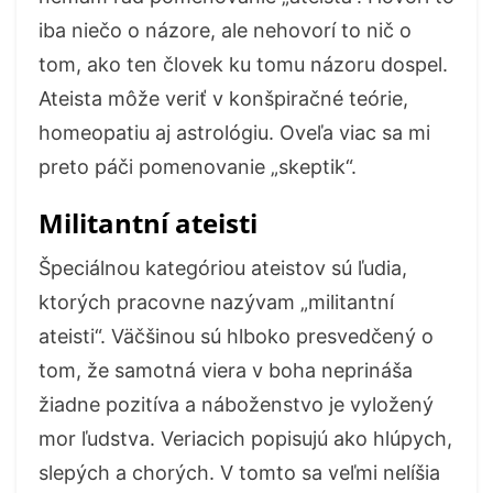
iba niečo o názore, ale nehovorí to nič o
tom, ako ten človek ku tomu názoru dospel.
Ateista môže veriť v konšpiračné teórie,
homeopatiu aj astrológiu. Oveľa viac sa mi
preto páči pomenovanie „skeptik“.
Militantní ateisti
Špeciálnou kategóriou ateistov sú ľudia,
ktorých pracovne nazývam „militantní
ateisti“. Väčšinou sú hlboko presvedčený o
tom, že samotná viera v boha neprináša
žiadne pozitíva a náboženstvo je vyložený
mor ľudstva. Veriacich popisujú ako hlúpych,
slepých a chorých. V tomto sa veľmi nelíšia