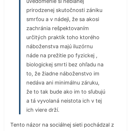
uvedomenie si neblahej
prirodzenej skutočnosti zániku
smrťou a v nádeji, že sa akosi
zachránia rešpektovaním
určitých praktík toho ktorého
náboženstva majú iluzórnu
náde na prežitie po fyzickej ,
biologickej smrti bez ohľadu na
to, že žiadne náboženstvo im
nedáva ani minimálnu záruku,
že to tak bude ako im to sľubujú
a tá vyvolaná neistota ich v tej
ich viere drží.
Tento názor na sociálnej sieti pochádzal z