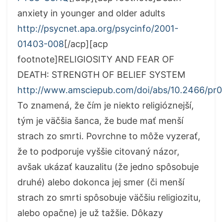
anxiety in younger and older adults
http://psycnet.apa.org/psycinfo/2001-
01403-008
[/acp][acp
footnote]RELIGIOSITY AND FEAR OF
DEATH: STRENGTH OF BELIEF SYSTEM
http://www.amsciepub.com/doi/abs/10.2466/pr0.
To znamená, že čím je niekto religióznejší,
tým je väčšia šanca, že bude mať menší
strach zo smrti. Povrchne to môže vyzerať,
že to podporuje vyššie citovaný názor,
avšak ukázať kauzalitu (že jedno spôsobuje
druhé) alebo dokonca jej smer (či menší
strach zo smrti spôsobuje väčšiu religiozitu,
alebo opačne) je už tažšie. Dôkazy