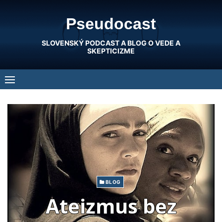
Skip
Pseudocast
to
content
SLOVENSKÝ PODCAST A BLOG O VEDE A
SKEPTICIZME
BLOG
Ateizmus bez