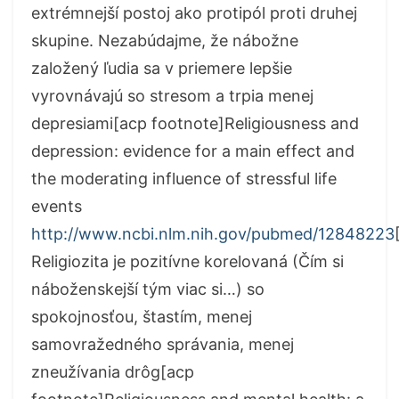
extrémnejší postoj ako protipól proti druhej
skupine. Nezabúdajme, že nábožne
založený ľudia sa v priemere lepšie
vyrovnávajú so stresom a trpia menej
depresiami[acp footnote]Religiousness and
depression: evidence for a main effect and
the moderating influence of stressful life
events
http://www.ncbi.nlm.nih.gov/pubmed/12848223
Religiozita je pozitívne korelovaná (Čím si
náboženskejší tým viac si…) so
spokojnosťou, štastím, menej
samovražedného správania, menej
zneužívania drôg[acp