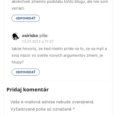
akokoľvek zmenilo podstatu tohto blogu, ale nie som
veriaci.
ODPOVEDAŤ
osirisko
píše:
13.01.2013 o 11:27
takze hovoris, ze ked niekto pride na to, ze sa myli a
svoj nazor vo svetle novych argumentov zmeni, je
hlupy?
ODPOVEDAŤ
Pridaj komentár
Vaša e-mailová adresa nebude zverejnená.
Vyžadované polia sú označené
*