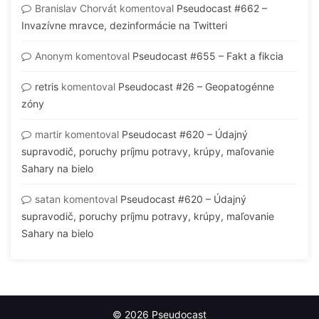
Branislav Chorvát
komentoval
Pseudocast #662 –
Invazívne mravce, dezinformácie na Twitteri
Anonym
komentoval
Pseudocast #655 – Fakt a fikcia
retris
komentoval
Pseudocast #26 – Geopatogénne
zóny
martir
komentoval
Pseudocast #620 – Údajný
supravodič, poruchy príjmu potravy, krúpy, maľovanie
Sahary na bielo
satan
komentoval
Pseudocast #620 – Údajný
supravodič, poruchy príjmu potravy, krúpy, maľovanie
Sahary na bielo
© 2026 Pseudocast