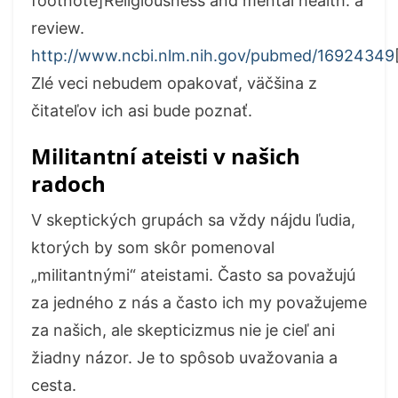
footnote]Religiousness and mental health: a
review.
http://www.ncbi.nlm.nih.gov/pubmed/16924349
Zlé veci nebudem opakovať, väčšina z
čitateľov ich asi bude poznať.
Militantní ateisti v našich
radoch
V skeptických grupách sa vždy nájdu ľudia,
ktorých by som skôr pomenoval
„militantnými“ ateistami. Často sa považujú
za jedného z nás a často ich my považujeme
za našich, ale skepticizmus nie je cieľ ani
žiadny názor. Je to spôsob uvažovania a
cesta.