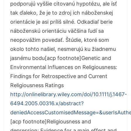
podporujú vyššie citovanú hypotézu, ale ísť
tak ďaleko, že je to zdroj ich náboženskej
orientácie je asi príliš silné. Odkadiaľ berie
náboženskú orientáciu väčšina ľudí sa
neopovážim povedať. Štúdie, ktoré som
okolo tohto našiel, nesmerujú ku žiadnemu
jasnému bodu[acp footnote]Genetic and
Environmental Influences on Religiousness:
Findings for Retrospective and Current
Religiousness Ratings
http://onlinelibrary.wiley.com/doi/10.1111/j.1467-
6494.2005.00316.x/abstract?
deniedAccessCustomisedMessage=&userIsAuthe
[acp footnote]Religiousness and
depression: Evidence for a main effect and