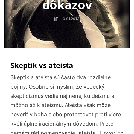
dôkazov
10.01.2013
Skeptik vs ateista
Skeptik a ateista sú často dva rozdielne
pojmy. Osobne si myslím, že vedecký
skepticizmus vedie najmenej ku deizmu a
môžno až k ateizmu. Ateista však môže
neveriť v boha alebo protestovať proti viere
kvôli úplne iracionálnym dôvodom. Preto
nemám rád pomenovanie „ateista“. Hovorí to