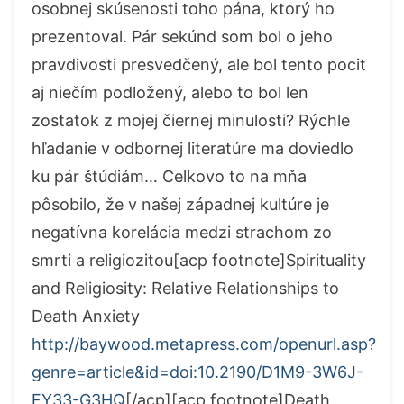
osobnej skúsenosti toho pána, ktorý ho
prezentoval. Pár sekúnd som bol o jeho
pravdivosti presvedčený, ale bol tento pocit
aj niečím podložený, alebo to bol len
zostatok z mojej čiernej minulosti? Rýchle
hľadanie v odbornej literatúre ma doviedlo
ku pár štúdiám… Celkovo to na mňa
pôsobilo, že v našej západnej kultúre je
negatívna korelácia medzi strachom zo
smrti a religiozitou[acp footnote]Spirituality
and Religiosity: Relative Relationships to
Death Anxiety
http://baywood.metapress.com/openurl.asp?
genre=article&id=doi:10.2190/D1M9-3W6J-
FY33-G3HQ
[/acp][acp footnote]Death