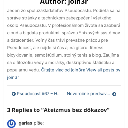
Author:
join3r
Jeden zo spoluzakladateľov Pseudocastu. Podieľa sa na
správe stránky a technickom zabezpečení všetkého
okolo Pseudocastu. V profesionálnom živote sa zaoberá
cloud a bigdata produktmi, správou *nixových systémov
a datacentier. Voľný čas trávi prevažne prácou pre
Pseudocast, ale nájde si čas aj na gitaru, fitness,
bicyklovanie, samoštúdium, stolný tenis a blog. Zaujíma
sa o filozofiu vedy a morálky, deskriptívnu štatistiku a
populárnu vedu.
Čítajte viac od join3ra
View all posts by
join3r
Navigácia
Pseudocast #67 – Hypnóza
Novoročné predsavzatie
v
3 Replies to “
Ateizmus bez dôkazov
”
článku
garias
píše: