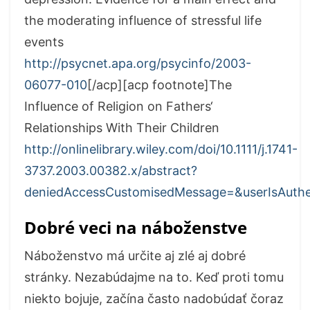
the moderating influence of stressful life
events
http://psycnet.apa.org/psycinfo/2003-
06077-010
[/acp][acp footnote]The
Influence of Religion on Fathers‘
Relationships With Their Children
http://onlinelibrary.wiley.com/doi/10.1111/j.1741-
3737.2003.00382.x/abstract?
deniedAccessCustomisedMessage=&userIsAuthe
Dobré veci na náboženstve
Náboženstvo má určite aj zlé aj dobré
stránky. Nezabúdajme na to. Keď proti tomu
niekto bojuje, začína často nadobúdať čoraz