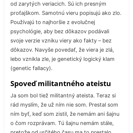
od zarytých veriacich. Sú ich presným
proťajškom. Samotnú vieru popisujú ako zlo.
Používajú to najhoršie z evolučnej
psychológie, aby bez dôkazov podávali
svoje verzie vzniku viery ako fakty – bez
dôkazov. Navyše povedať, že viera je zlá,
lebo vznikla zle, je genetický logický klam
(genetic fallacy).
Spoveď militantného ateistu
Ja som bol tiež militantný ateista. Teraz si
rád myslím, že už ním nie som. Prestal som
ním byť, keď som zistil, že nemám ani šajnu
o čom rozprávam. Tú šajnu nemám stále,
pretože od určitého času ma to prestalo