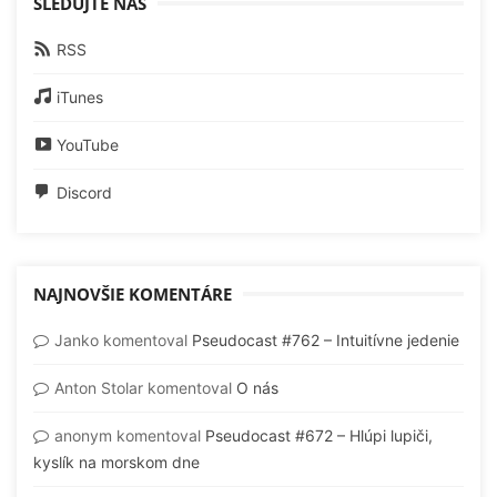
SLEDUJTE NÁS
RSS
iTunes
YouTube
Discord
NAJNOVŠIE KOMENTÁRE
Janko
komentoval
Pseudocast #762 – Intuitívne jedenie
Anton Stolar
komentoval
O nás
anonym
komentoval
Pseudocast #672 – Hlúpi lupiči,
kyslík na morskom dne