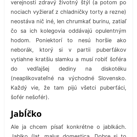
verejnosti zdravý životný štýl (a potom po
nociach vyžierať z chladničky torty a rezne)
neostáva nič iné, len chrumkať burinu, zatiaľ
čo sa ich kolegovia oddávajú opulentným
hodom. Poniektorí to nesú horšie ako
neborák, ktorý si v partii puberťákov
vytiahne kratšiu slamku a musí robiť šoféra
do vedľajšej dediny na diskotéku
(neaplikovateľné na východné Slovensko.
Každý vie, že tam pijú všetci puberťáci,
šofér nešofér).
Jabĺčko
Ale ja chcem písať konkrétne o jablkách.
Jablko (lat. malus domestica. Dobre si to