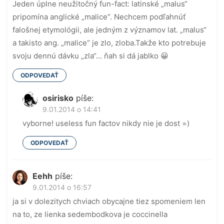
Jeden úplne neužitočný fun-fact: latinské „malus“
pripomína anglické „malice“. Nechcem podľahnúť
falošnej etymológii, ale jedným z významov lat. „malus“
a takisto ang. „malice“ je zlo, zloba.Takže kto potrebuje
svoju dennú dávku „zla“… ňah si dá jablko 😀
ODPOVEDAŤ
osirisko
píše:
9.01.2014 o 14:41
vyborne! useless fun factov nikdy nie je dost =)
ODPOVEDAŤ
Eehh
píše:
9.01.2014 o 16:57
ja si v dolezitych chviach obycajne tiez spomeniem len
na to, ze lienka sedembodkova je coccinella