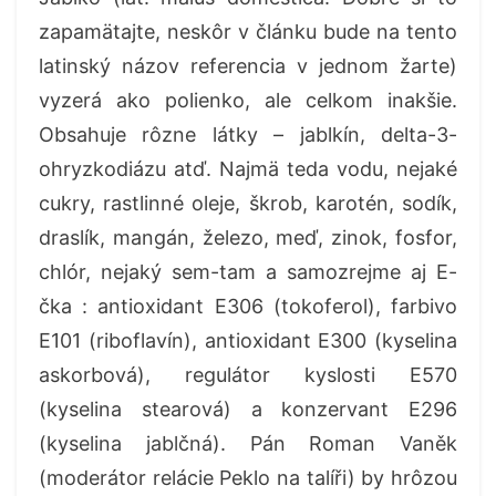
zapamätajte, neskôr v článku bude na tento
latinský názov referencia v jednom žarte)
vyzerá ako polienko, ale celkom inakšie.
Obsahuje rôzne látky – jablkín, delta-3-
ohryzkodiázu atď. Najmä teda vodu, nejaké
cukry, rastlinné oleje, škrob, karotén, sodík,
draslík, mangán, železo, meď, zinok, fosfor,
chlór, nejaký sem-tam a samozrejme aj E-
čka : antioxidant E306 (tokoferol), farbivo
E101 (riboflavín), antioxidant E300 (kyselina
askorbová), regulátor kyslosti E570
(kyselina stearová) a konzervant E296
(kyselina jablčná). Pán Roman Vaněk
(moderátor relácie Peklo na talíři) by hrôzou