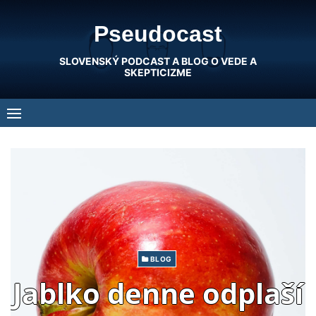
Skip
Pseudocast
to
content
SLOVENSKÝ PODCAST A BLOG O VEDE A
SKEPTICIZME
BLOG
Jablko denne odplaší