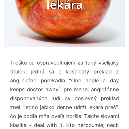
lekára
9.01.2014
Trošku sa ospravedlňujem za taký všelijaký
titulok, jedná sa o kostrbatý preklad z
anglického porekadla “One apple a day
keeps doctor away”, pre menej anglofónne
disponovaných ľudí by doslovný preklad
znel “jedno jablko denne udrží lekára preč”,
čo je podľa mňa oveľa horšie. Takže slovami
klasika – deal with it. Kto nerozumie, nech