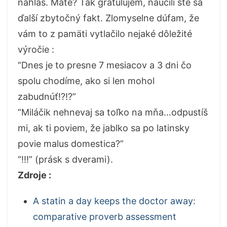
nahlas. Máte? Tak gratulujem, naučili ste sa
ďalší zbytočný fakt. Zlomyselne dúfam, že
vám to z pamäti vytlačilo nejaké dôležité
výročie :
“Dnes je to presne 7 mesiacov a 3 dni čo
spolu chodíme, ako si len mohol
zabudnúť!?!?”
“Miláčik nehnevaj sa toľko na mňa…odpustíš
mi, ak ti poviem, že jablko sa po latinsky
povie malus domestica?”
“!!!” (prásk s dverami).
Zdroje :
A statin a day keeps the doctor away:
comparative proverb assessment