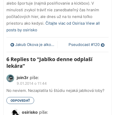
alebo športuje (najmä posilňovanie a kickbox). V
minulosti zvykol tráviť nie zanedbateľný čas hraním
počítačových hier, ale dnes už na to nemá toľko
priestoru ako kedysi.
Čítajte viac od Osirisa
View all
posts by osirisko
Navigácia
Jakub Okova je alkoholik!
Pseudocast #120
v
6 Replies to “
Jablko denne odplaší
článku
lekára
”
join3r
píše:
9.01.2014 o 11:44
No neviem. Nezaplatila tú štúdiu nejaká jablková loby?
ODPOVEDAŤ
osirisko
píše: