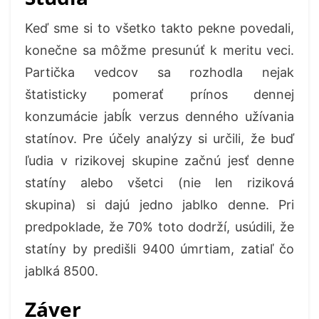
Keď sme si to všetko takto pekne povedali,
konečne sa môžme presunúť k meritu veci.
Partička vedcov sa rozhodla nejak
štatisticky pomerať prínos dennej
konzumácie jabĺk verzus denného užívania
statínov. Pre účely analýzy si určili, že buď
ľudia v rizikovej skupine začnú jesť denne
statíny alebo všetci (nie len riziková
skupina) si dajú jedno jablko denne. Pri
predpoklade, že 70% toto dodrží, usúdili, že
statíny by predišli 9400 úmrtiam, zatiaľ čo
jablká 8500.
Záver